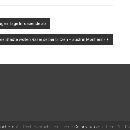
sagen Tage Infoabende ab
ere Städte wollen Raser selber blitzen – auch in Monheim?
Monheim
. Alle Rechte vorbehalten. Theme:
ColorNews
von ThemeGrill. Pr