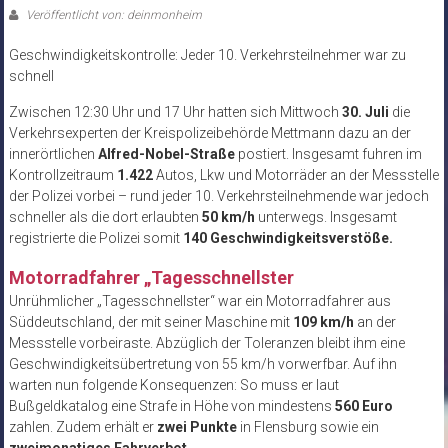
Veröffentlicht von: deinmonheim
Geschwindigkeitskontrolle: Jeder 10. Verkehrsteilnehmer war zu
schnell
Zwischen 12:30 Uhr und 17 Uhr hatten sich Mittwoch
30. Juli
die
Verkehrsexperten der Kreispolizeibehörde Mettmann dazu an der
innerörtlichen
Alfred-Nobel-Straße
postiert. Insgesamt fuhren im
Kontrollzeitraum
1.422
Autos, Lkw und Motorräder an der Messstelle
der Polizei vorbei – rund jeder 10. Verkehrsteilnehmende war jedoch
schneller als die dort erlaubten
50 km/h
unterwegs. Insgesamt
registrierte die Polizei somit
140 Geschwindigkeitsverstöße.
Motorradfahrer „Tagesschnellster
Unrühmlicher „Tagesschnellster“ war ein Motorradfahrer aus
Süddeutschland, der mit seiner Maschine mit
109 km/h
an der
Messstelle vorbeiraste. Abzüglich der Toleranzen bleibt ihm eine
Geschwindigkeitsübertretung von 55 km/h vorwerfbar. Auf ihn
warten nun folgende Konsequenzen: So muss er laut
Bußgeldkatalog eine Strafe in Höhe von mindestens
560 Euro
zahlen. Zudem erhält er
zwei Punkte
in Flensburg sowie ein