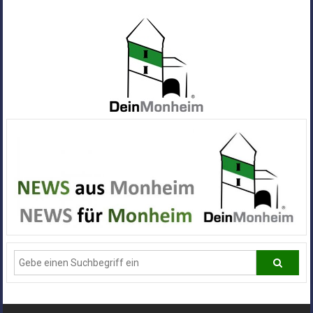
Zum
Inhalt
springen
Dein
Monheim
Alle
Infos
und
News
aus
Deiner
Stadt
Monheim