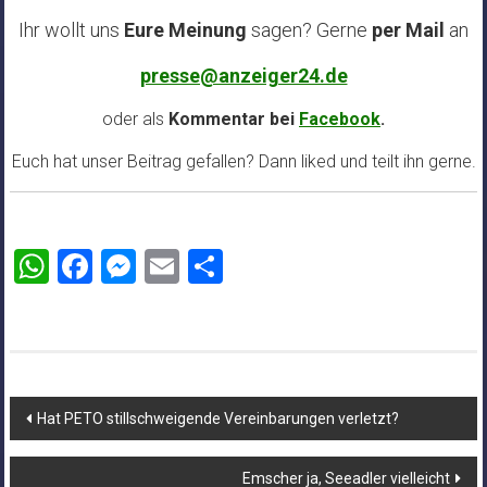
Ihr wollt uns
Eure Meinung
sagen? Gerne
per Mail
an
presse@anzeiger24.de
oder als
Kommentar bei
Facebook
.
Euch hat unser Beitrag gefallen? Dann liked und teilt ihn gerne.
WhatsApp
Facebook
Messenger
Email
Teilen
Beitragsnavigation
Hat PETO stillschweigende Vereinbarungen verletzt?
Emscher ja, Seeadler vielleicht