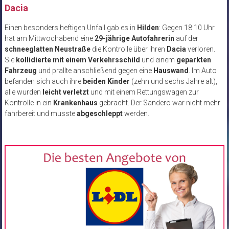
Dacia
Einen besonders heftigen Unfall gab es in
Hilden
: Gegen 18:10 Uhr
hat am Mittwochabend eine
29-jährige Autofahrerin
auf der
schneeglatten Neustraße
die Kontrolle über ihren
Dacia
verloren.
Sie
kollidierte mit einem Verkehrsschild
und einem
geparkten
Fahrzeug
und prallte anschließend gegen eine
Hauswand
. Im Auto
befanden sich auch ihre
beiden Kinder
(zehn und sechs Jahre alt),
alle wurden
leicht verletzt
und mit einem Rettungswagen zur
Kontrolle in ein
Krankenhaus
gebracht. Der Sandero war nicht mehr
fahrbereit und musste
abgeschleppt
werden.