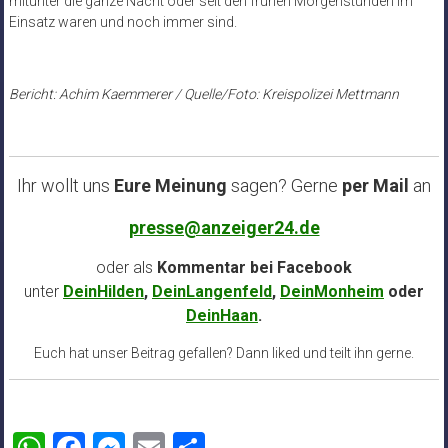
mitunter die ganze Nacht oder seit den frühen Morgenstunden im
Einsatz waren und noch immer sind.
Bericht: Achim Kaemmerer / Quelle/Foto: Kreispolizei Mettmann
Ihr wollt uns
Eure Meinung
sagen? Gerne
per Mail
an
presse@anzeiger24.de
oder als
Kommentar bei
Facebook
unter
DeinHilden
,
DeinLangenfeld
,
DeinMonheim
oder
DeinHaan
.
Euch hat unser Beitrag gefallen? Dann liked und teilt ihn gerne.