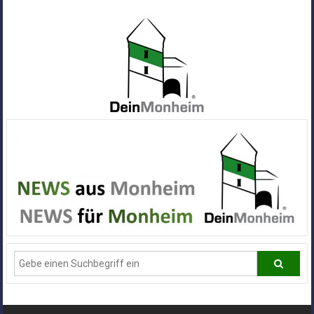
Zum
Inhalt
springen
Dein
Monheim
Alle
Infos
und
News
aus
Deiner
Stadt
Monheim