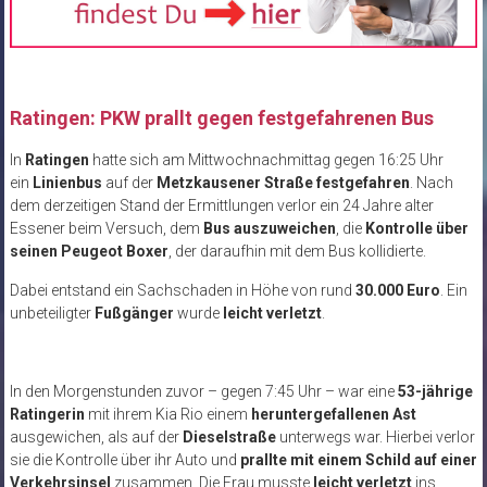
Ratingen: PKW prallt gegen festgefahrenen Bus
In
Ratingen
hatte sich am Mittwochnachmittag gegen 16:25 Uhr
ein
Linienbus
auf der
Metzkausener Straße festgefahren
. Nach
dem derzeitigen Stand der Ermittlungen verlor ein 24 Jahre alter
Essener beim Versuch, dem
Bus auszuweichen
, die
Kontrolle über
seinen Peugeot Boxer
, der daraufhin mit dem Bus kollidierte.
Dabei entstand ein Sachschaden in Höhe von rund
30.000 Euro
. Ein
unbeteiligter
Fußgänger
wurde
leicht verletzt
.
In den Morgenstunden zuvor – gegen 7:45 Uhr – war eine
53-jährige
Ratingerin
mit ihrem Kia Rio einem
heruntergefallenen Ast
ausgewichen, als auf der
Dieselstraße
unterwegs war. Hierbei verlor
sie die Kontrolle über ihr Auto und
prallte mit einem Schild auf einer
Verkehrsinsel
zusammen. Die Frau musste
leicht verletzt
ins