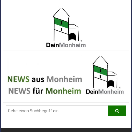
Zum
Inhalt
springen
Dein
Monheim
Alle
Infos
und
News
aus
Deiner
Stadt
Monheim