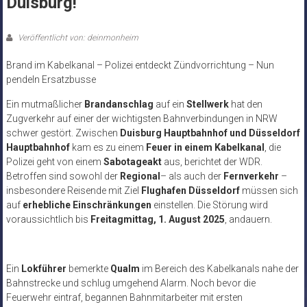
Duisburg!
Veröffentlicht von: deinmonheim
Brand im Kabelkanal – Polizei entdeckt Zündvorrichtung – Nun
pendeln Ersatzbusse
Ein mutmaßlicher
Brandanschlag
auf ein
Stellwerk
hat den
Zugverkehr auf einer der wichtigsten Bahnverbindungen in NRW
schwer gestört. Zwischen
Duisburg Hauptbahnhof und Düsseldorf
Hauptbahnhof
kam es zu einem
Feuer in einem Kabelkanal
, die
Polizei geht von einem
Sabotageakt
aus, berichtet der WDR.
Betroffen sind sowohl der
Regional
– als auch der
Fernverkehr
–
insbesondere Reisende mit Ziel
Flughafen Düsseldorf
müssen sich
auf
erhebliche Einschränkungen
einstellen. Die Störung wird
voraussichtlich bis
Freitagmittag, 1. August 2025
, andauern.
Ein
Lokführer
bemerkte
Qualm
im Bereich des Kabelkanals nahe der
Bahnstrecke und schlug umgehend Alarm. Noch bevor die
Feuerwehr eintraf, begannen Bahnmitarbeiter mit ersten