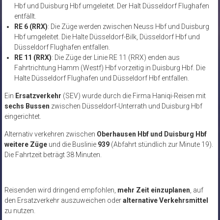
Hbf und Duisburg Hbf umgeleitet. Der Halt Düsseldorf Flughafen
entfällt.
RE 6 (RRX)
: Die Züge werden zwischen Neuss Hbf und Duisburg
Hbf umgeleitet. Die Halte Düsseldorf-Bilk, Düsseldorf Hbf und
Düsseldorf Flughafen entfallen.
RE 11 (RRX)
: Die Züge der Linie RE 11 (RRX) enden aus
Fahrtrichtung Hamm (Westf) Hbf vorzeitig in Duisburg Hbf. Die
Halte Düsseldorf Flughafen und Düsseldorf Hbf entfallen.
Ein
Ersatzverkehr
(SEV) wurde durch die Firma Haniqi-Reisen mit
sechs Bussen
zwischen Düsseldorf-Unterrath und Duisburg Hbf
eingerichtet.
Alternativ verkehren zwischen
Oberhausen Hbf und Duisburg Hbf
weitere Züge
und die Buslinie
939
(Abfahrt stündlich zur Minute 19).
Die Fahrtzeit beträgt 38 Minuten.
Reisenden wird dringend empfohlen,
mehr Zeit einzuplanen
, auf
den Ersatzverkehr auszuweichen oder
alternative Verkehrsmittel
zu nutzen.