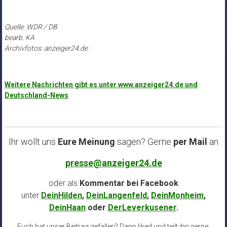
Quelle: WDR / DB
bearb. KA
Archivfotos: anzeiger24.de
Weitere Nachrichten gibt es unter www.anzeiger24.de und
Deutschland-News
Ihr wollt uns
Eure Meinung
sagen? Gerne
per Mail
an
presse@anzeiger24.de
oder als
Kommentar bei
Facebook
unter
DeinHilden
,
DeinLangenfeld
,
DeinMonheim
,
DeinHaan
oder
DerLeverkusener
.
Euch hat unser Beitrag gefallen? Dann liked und teilt ihn gerne.