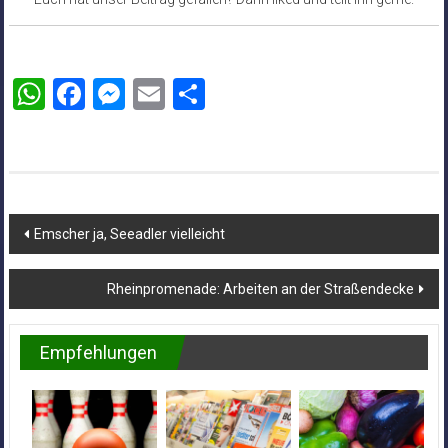
WhatsApp
Facebook
Messenger
Email
Teilen
Beitragsnavigation
Emscher ja, Seeadler vielleicht
Rheinpromenade: Arbeiten an der Straßendecke
Empfehlungen