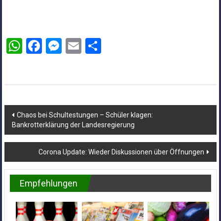
WhatsApp
Facebook
Messenger
Email
Teilen
Beitragsnavigation
Chaos bei Schultestungen – Schüler klagen:
Bankrotterklärung der Landesregierung
Corona Update: Wieder Diskussionen über Öffnungen
Empfehlungen