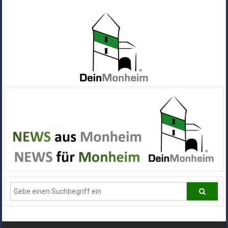
Zum
Inhalt
springen
Dein
Monheim
Alle
Infos
und
News
aus
Deiner
Stadt
Monheim