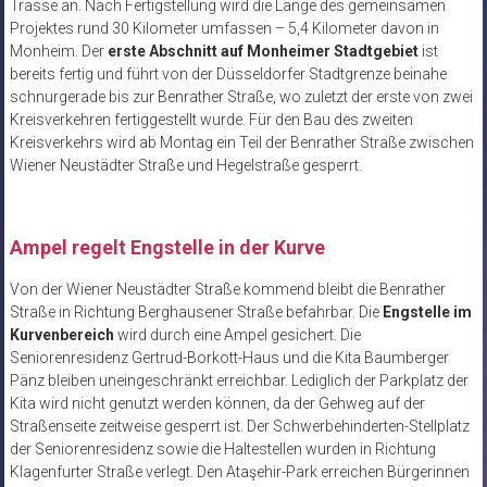
Trasse an. Nach Fertigstellung wird die Länge des gemeinsamen
Projektes rund 30 Kilometer umfassen – 5,4 Kilometer davon in
Monheim. Der
erste Abschnitt auf Monheimer Stadtgebiet
ist
bereits fertig und führt von der Düsseldorfer Stadtgrenze beinahe
schnurgerade bis zur Benrather Straße, wo zuletzt der erste von zwei
Kreisverkehren fertiggestellt wurde. Für den Bau des zweiten
Kreisverkehrs wird ab Montag ein Teil der Benrather Straße zwischen
Wiener Neustädter Straße und Hegelstraße gesperrt.
Ampel regelt Engstelle in der Kurve
Von der Wiener Neustädter Straße kommend bleibt die Benrather
Straße in Richtung Berghausener Straße befahrbar. Die
Engstelle im
Kurvenbereich
wird durch eine Ampel gesichert. Die
Seniorenresidenz Gertrud-Borkott-Haus und die Kita Baumberger
Pänz bleiben uneingeschränkt erreichbar. Lediglich der Parkplatz der
Kita wird nicht genutzt werden können, da der Gehweg auf der
Straßenseite zeitweise gesperrt ist. Der Schwerbehinderten-Stellplatz
der Seniorenresidenz sowie die Haltestellen wurden in Richtung
Klagenfurter Straße verlegt. Den Ataşehir-Park erreichen Bürgerinnen