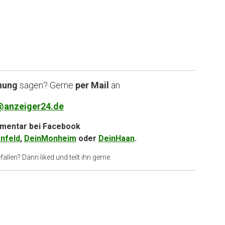
nung
sagen? Gerne
per Mail
an
@anzeiger24.de
entar bei
Facebook
nfeld
,
DeinMonheim
oder
DeinHaan
.
allen? Dann liked und teilt ihn gerne.