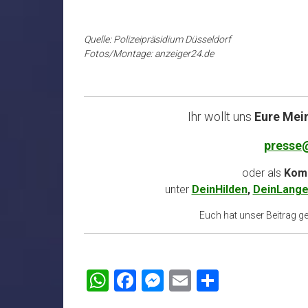
Quelle: Polizeipräsidium Düsseldorf
Fotos/Montage: anzeiger24.de
Ihr wollt uns
Eure Mei
presse
oder als
Komm
unter
DeinHilden
,
DeinLange
Euch hat unser Beitrag gef
WhatsApp
Facebook
Messenger
Email
Teilen