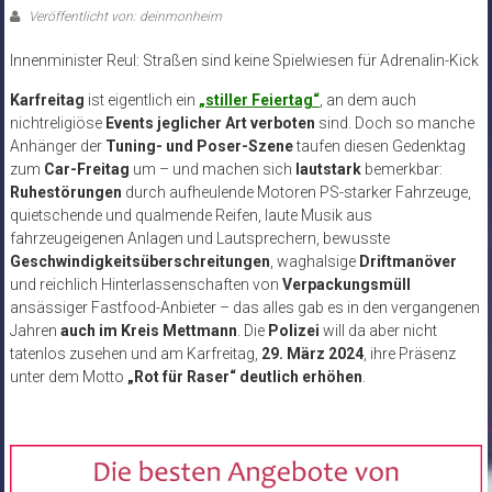
Veröffentlicht von: deinmonheim
Innenminister Reul: Straßen sind keine Spielwiesen für Adrenalin-Kick
Karfreitag
ist eigentlich ein
„stiller Feiertag“
, an dem auch
nichtreligiöse
Events jeglicher Art verboten
sind. Doch so manche
Anhänger der
Tuning- und Poser-Szene
taufen diesen Gedenktag
zum
Car-Freitag
um – und machen sich
lautstark
bemerkbar:
Ruhestörungen
durch aufheulende Motoren PS-starker Fahrzeuge,
quietschende und qualmende Reifen, laute Musik aus
fahrzeugeigenen Anlagen und Lautsprechern, bewusste
Geschwindigkeitsüberschreitungen
, waghalsige
Driftmanöver
und reichlich Hinterlassenschaften von
Verpackungsmüll
ansässiger Fastfood-Anbieter – das alles gab es in den vergangenen
Jahren
auch im Kreis Mettmann
. Die
Polizei
will da aber nicht
tatenlos zusehen und am Karfreitag,
29. März 2024
, ihre Präsenz
unter dem Motto
„Rot für Raser“ deutlich erhöhen
.