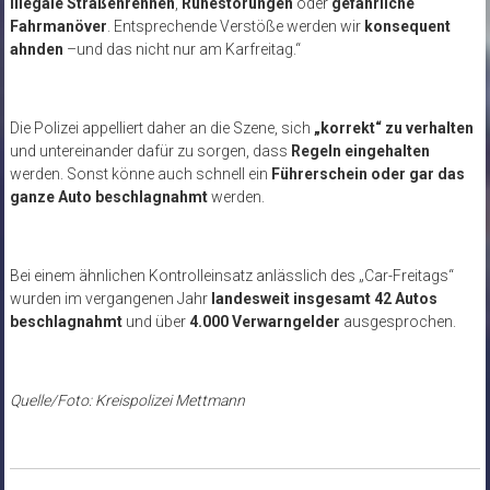
illegale Straßenrennen
,
Ruhestörungen
oder
gefährliche
Fahrmanöver
. Entsprechende Verstöße werden wir
konsequent
ahnden
–und das nicht nur am Karfreitag.“
Die Polizei appelliert daher an die Szene, sich
„korrekt“ zu verhalten
und untereinander dafür zu sorgen, dass
Regeln eingehalten
werden. Sonst könne auch schnell ein
Führerschein oder gar das
ganze Auto beschlagnahmt
werden.
Bei einem ähnlichen Kontrolleinsatz anlässlich des „Car-Freitags“
wurden im vergangenen Jahr
landesweit insgesamt 42 Autos
beschlagnahmt
und über
4.000 Verwarngelder
ausgesprochen.
Quelle/Foto: Kreispolizei Mettmann