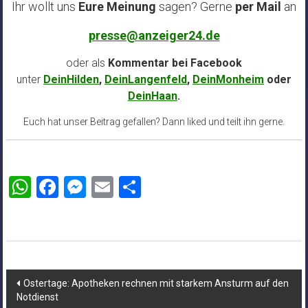
Ihr wollt uns
Eure Meinung
sagen? Gerne
per Mail
an
presse@anzeiger24.de
oder als
Kommentar bei
Facebook
unter
DeinHilden
,
DeinLangenfeld
,
DeinMonheim
oder
DeinHaan
.
Euch hat unser Beitrag gefallen? Dann liked und teilt ihn gerne.
WhatsApp
Facebook
Messenger
Email
Teilen
Beitragsnavigation
Ostertage: Apotheken rechnen mit starkem Ansturm auf den
Notdienst