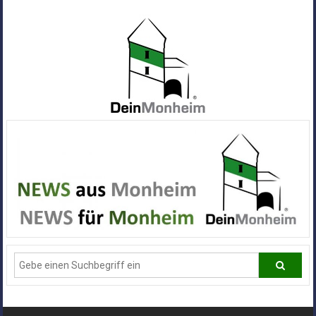
Zum
Inhalt
springen
Dein
Monheim
Alle
Infos
und
News
aus
Deiner
Stadt
Monheim