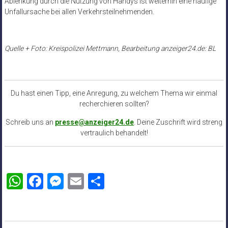
Ablenkung durch die Nutzung von Handys ist weiterhin eine häufige
Unfallursache bei allen Verkehrsteilnehmenden.
Quelle + Foto: Kreispolizei Mettmann, Bearbeitung anzeiger24.de: BL
Du hast einen Tipp, eine Anregung, zu welchem Thema wir einmal
recherchieren sollten?
Schreib uns an
presse@anzeiger24.de
. Deine Zuschrift wird streng
vertraulich behandelt!
WhatsApp
Facebook
Messenger
Email
Teilen