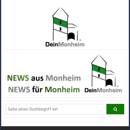
Zum
Inhalt
springen
Dein
Monheim
Alle
Infos
und
News
aus
Deiner
Stadt
Monheim