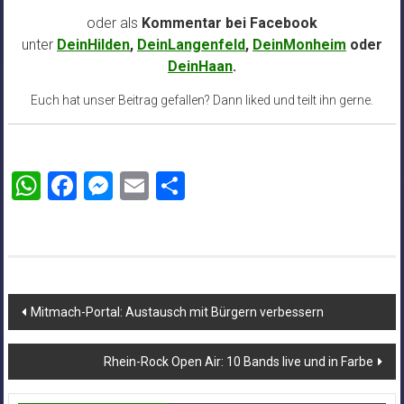
oder als
Kommentar bei
Facebook
unter
DeinHilden
,
DeinLangenfeld
,
DeinMonheim
oder
DeinHaan
.
Euch hat unser Beitrag gefallen? Dann liked und teilt ihn gerne.
WhatsApp
Facebook
Messenger
Email
Teilen
Beitragsnavigation
Mitmach-Portal: Austausch mit Bürgern verbessern
Rhein-Rock Open Air: 10 Bands live und in Farbe