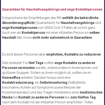
Quarantäne für Haushaltsangehörige und enge Kontaktpersonen
Entsprechend der Empfehlungen des RKI
entfällt die behördliche
Absonderungspflicht
(Quarantäne) für
Haushaltsangehörige
und
enge Kontaktpersonen
von SARS-CoV-2-Fällen ab sofort ganz.
Auch wer als
Kontaktperson
mit einer infizierten Person im
selben
Haushalt
lebt, muss
nicht mehr automatisch in Quarantäne
.
Es wird diesen Personen aber
empfohlen, Kontakte zu reduzieren
.
Dies bedeutet: Für
fünf Tage
sollten
enge Kontakte zu anderen
Personen
vermieden
werden, insbesondere in Innenräumen und
größeren Gruppen. Sofern es ihnen möglich ist, sollten sie im
Homeoffice
arbeiten. Darüber hinaus wird eine
Kontaktreduzierung
, ein
Selbstmonitoring
(Selbsttests,
besonderes Achten auf Symptome sowie Messen der
Körpertemperatur) und das Tragen mindestens einer
medizinischen
Maske
bei
Kontakt zu anderen Personen
bis
zum fünften Tag
nach dem Kontakt mit der infizierten Person empfohlen. Treten