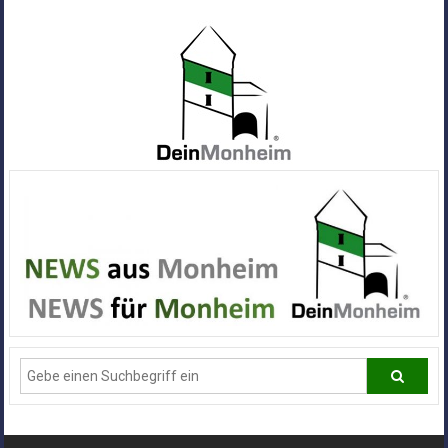
Zum
Inhalt
springen
Dein
Monheim
Alle
Infos
und
News
aus
Deiner
Stadt
Monheim