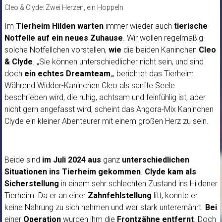
Cleo & Clyde: Zwei Herzen, ein Hoppeln
Im
Tierheim Hilden warten
immer wieder auch
tierische
Notfelle
auf ein neues Zuhause
. Wir wollen regelmäßig
solche Notfellchen vorstellen,
wie
die beiden Kaninchen
Cleo
& Clyde
. „Sie können unterschiedlicher nicht sein, und sind
doch
ein echtes Dreamteam
„, berichtet das Tierheim.
Während Widder-Kaninchen Cleo als sanfte Seele
beschrieben wird, die ruhig, achtsam und feinfühlig ist, aber
nicht gern angefasst wird, scheint das Angora-Mix Kaninchen
Clyde ein kleiner Abenteurer mit einem großen Herz zu sein.
Beide sind
im Juli 2024 aus
ganz
unterschiedlichen
Situationen ins Tierheim gekommen
.
Clyde kam als
Sicherstellung
in einem sehr schlechten Zustand ins Hildener
Tierheim. Da er an einer
Zahnfehlstellung
litt, konnte er
keine Nahrung zu sich nehmen und war stark unterernährt.
Bei
einer
Operation
wurden ihm die
Frontzähne entfernt
. Doch