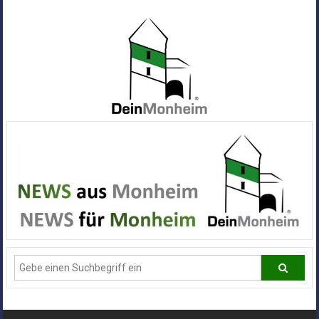
Zum
Inhalt
springen
Dein
Monheim
Alle
Infos
und
News
aus
Deiner
Stadt
Monheim