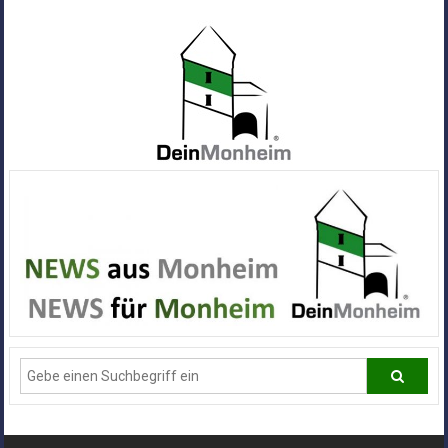
Zum
Inhalt
springen
Dein
Monheim
Alle
Infos
und
News
aus
Deiner
Stadt
Monheim