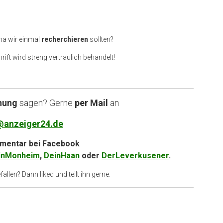
ma wir einmal
recherchieren
sollten?
rift wird streng vertraulich behandelt!
nung
sagen? Gerne
per Mail
an
@anzeiger24.de
entar bei
Facebook
inMonheim
,
DeinHaan
oder
DerLeverkusener
.
allen? Dann liked und teilt ihn gerne.