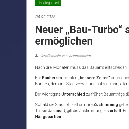
Uncategorized
04.02.2026
Neuer „Bau-Turbo“ s
ermöglichen
Veröffentlicht von: deinmonheim
Nach drei Monaten muss das Bauamt entscheiden –
Für
Bauherren
könnten „
bessere Zeiten“
anbrechen
Bundes, den eine Stadtverwaltung nutzen kann, aller
Der wichtigste
Unterschied
zu früher: Bauanträge d
Sobald die Stadt offiziell um ihre
Zustimmung
gebet
Tut sie das
nicht
, gilt die Zustimmung als
erteilt
. Fü
Hängepartien
.