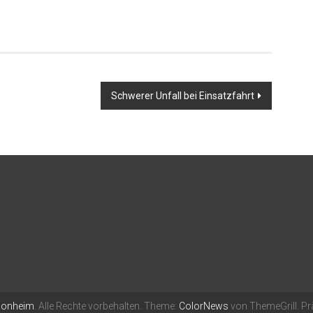
Schwerer Unfall bei Einsatzfahrt
Monheim
. Alle Rechte vorbehalten. Theme:
ColorNews
von ThemeGrill. Pr