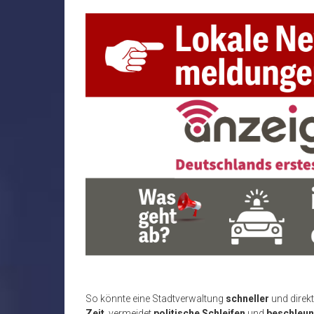
So könnte eine Stadtverwaltung
schneller
und direk
Zeit
, vermeidet
politische Schleifen
und
beschleu