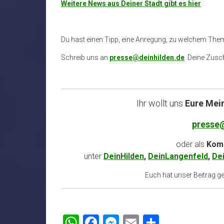
Weitere News aus Deiner Stadt gibt es hier
Du hast einen Tipp, eine Anregung, zu welchem The
Schreib uns an
presse@deinhilden.de
. Deine Zusch
Ihr wollt uns
Eure Mei
presse
oder als
Komm
unter
DeinHilden
,
DeinLangenfeld
,
De
Euch hat unser Beitrag gef
WhatsApp
Facebook
Messenger
Email
Teilen