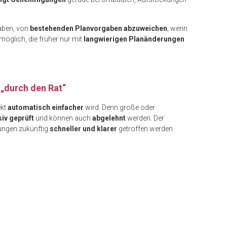
aben, von
bestehenden Planvorgaben abzuweichen
, wenn
glich, die früher nur mit
langwierigen Planänderungen
„durch den Rat“
ekt
automatisch einfacher
wird. Denn große oder
siv geprüft
und können auch
abgelehnt
werden. Der
dungen zukünftig
schneller und klarer
getroffen werden