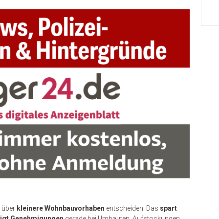
t über
kleinere Wohnbauvorhaben
entscheiden. Das
spart
nigt Genehmigungen
gerade bei Umbauten, Aufstockungen