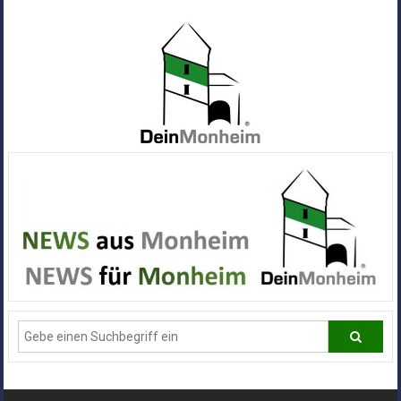
Zum
Inhalt
springen
Dein
Monheim
Alle
Infos
und
News
aus
Deiner
Stadt
Monheim