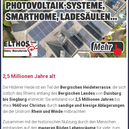
2,5 Millionen Jahre alt
Die Hildener Heide ist ein Teil der
Bergischen Heideterrasse
, die sich
östlich des Rheins entlang des
Bergischen Landes
von
Duisburg
bis Siegburg
erstreckt. Sie entstand vor
2,5 Millionen Jahren
bis
etwa
9660 vor Christus
durch
sandige und kiesige Ablagerungen
,
die der Urstrom
Rhein und Winde
mitbrachten.
Zusammen mit der historischen Nutzung durch den Menschen
entstanden auf den
mageren Böden Lebensräume
für viele, zum