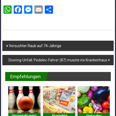
WhatsApp
Facebook
Messenger
Email
Teilen
Beitragsnavigation
Versuchter Raub auf 74-Jährige
Dooring-Unfall: Pedelec-Fahrer (87) musste ins Krankenhaus
Empfehlungen