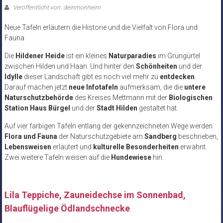
Veröffentlicht von: deinmonheim
Neue Tafeln erläutern die Historie und die Vielfalt von Flora und
Fauna
Die
Hildener Heide
ist ein kleines
Naturparadies
im Grüngürtel
zwischen Hilden und Haan. Und hinter den
Schönheiten
und der
Idylle
dieser Landschaft gibt es noch viel mehr zu
entdecken
.
Darauf machen jetzt
neue Infotafeln
aufmerksam, die die
untere
Naturschutzbehörde
des Kreises Mettmann mit der
Biologischen
Station Haus Bürgel
und der
Stadt Hilden
gestaltet hat.
Auf vier farbigen Tafeln entlang der gekennzeichneten Wege werden
Flora und Fauna
der Naturschutzgebiete am
Sandberg
beschrieben,
Lebensweisen
erläutert und
kulturelle Besonderheiten
erwähnt.
Zwei weitere Tafeln weisen auf die
Hundewiese
hin.
Lila Teppiche, Zauneidechse im Sonnenbad,
Blauflügelige Ödlandschnecke