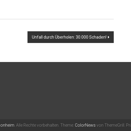
Unfall durch Überholen: 30.000 Schaden!
Monheim
. Alle Rechte vorbehalten. Theme:
ColorNews
von ThemeGrill. Pr