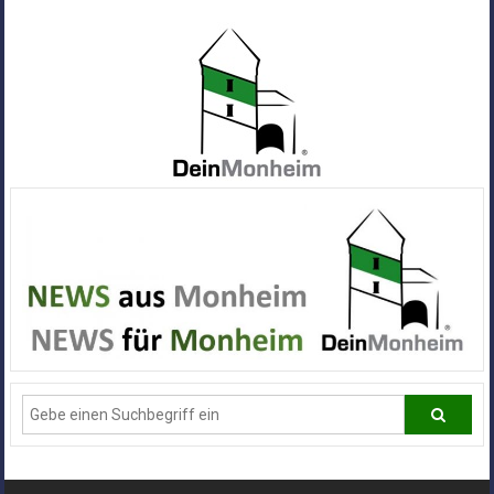
Zum
Inhalt
springen
Dein
Monheim
Alle
Infos
und
News
aus
Deiner
Stadt
Monheim