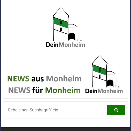
Zum
Inhalt
springen
Dein
Monheim
Alle
Infos
und
News
aus
Deiner
Stadt
Monheim