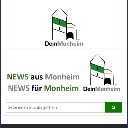
Zum
Inhalt
springen
Dein
Monheim
Alle
Infos
und
News
aus
Deiner
Stadt
Monheim