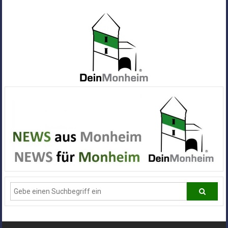
Zum
Inhalt
springen
Dein
Monheim
Alle
Infos
und
News
aus
Deiner
Stadt
Monheim