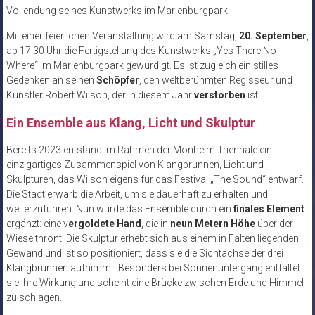
Vollendung seines Kunstwerks im Marienburgpark
Mit einer feierlichen Veranstaltung wird am Samstag,
20. September
,
ab 17.30 Uhr die Fertigstellung des Kunstwerks „Yes There No
Where“ im Marienburgpark gewürdigt. Es ist zugleich ein stilles
Gedenken an seinen
Schöpfer
, den weltberühmten Regisseur und
Künstler Robert Wilson, der in diesem Jahr
verstorben
ist.
Ein Ensemble aus Klang, Licht und Skulptur
Bereits 2023 entstand im Rahmen der Monheim Triennale ein
einzigartiges Zusammenspiel von Klangbrunnen, Licht und
Skulpturen, das Wilson eigens für das Festival „The Sound“ entwarf.
Die Stadt erwarb die Arbeit, um sie dauerhaft zu erhalten und
weiterzuführen. Nun wurde das Ensemble durch ein
finales Element
ergänzt: eine v
ergoldete Hand
, die in
neun Metern Höhe
über der
Wiese thront. Die Skulptur erhebt sich aus einem in Falten liegenden
Gewand und ist so positioniert, dass sie die Sichtachse der drei
Klangbrunnen aufnimmt. Besonders bei Sonnenuntergang entfaltet
sie ihre Wirkung und scheint eine Brücke zwischen Erde und Himmel
zu schlagen.