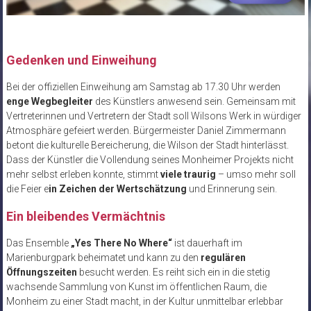
Gedenken und Einweihung
Bei der offiziellen Einweihung am Samstag ab 17.30 Uhr werden
enge Wegbegleiter
des Künstlers anwesend sein. Gemeinsam mit
Vertreterinnen und Vertretern der Stadt soll Wilsons Werk in würdiger
Atmosphäre gefeiert werden. Bürgermeister Daniel Zimmermann
betont die kulturelle Bereicherung, die Wilson der Stadt hinterlässt.
Dass der Künstler die Vollendung seines Monheimer Projekts nicht
mehr selbst erleben konnte, stimmt
viele traurig
– umso mehr soll
die Feier e
in Zeichen der Wertschätzung
und Erinnerung sein.
Ein bleibendes Vermächtnis
Das Ensemble
„Yes There No Where“
ist dauerhaft im
Marienburgpark beheimatet und kann zu den
regulären
Öffnungszeiten
besucht werden. Es reiht sich ein in die stetig
wachsende Sammlung von Kunst im öffentlichen Raum, die
Monheim zu einer Stadt macht, in der Kultur unmittelbar erlebbar