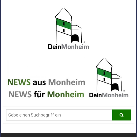
Zum
Inhalt
springen
Dein
Monheim
Alle
Infos
und
News
aus
Deiner
Stadt
Monheim