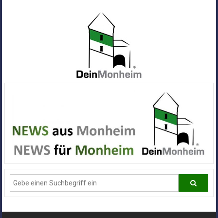
Zum
Inhalt
springen
Dein
Monheim
Alle
Infos
und
News
aus
Deiner
Stadt
Monheim