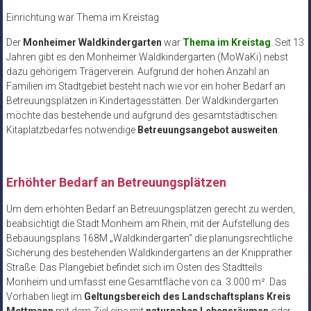
Einrichtung war Thema im Kreistag
Der
Monheimer Waldkindergarten
war
Thema im Kreistag
. Seit 13
Jahren gibt es den Monheimer Waldkindergarten (MoWaKi) nebst
dazu gehörigem Trägerverein. Aufgrund der hohen Anzahl an
Familien im Stadtgebiet besteht nach wie vor ein hoher Bedarf an
Betreuungsplätzen in Kindertagesstätten. Der Waldkindergarten
möchte das bestehende und aufgrund des gesamtstädtischen
Kitaplatzbedarfes notwendige
Betreuungsangebot ausweiten
.
Erhöhter Bedarf an Betreuungsplätzen
Um dem erhöhten Bedarf an Betreuungsplätzen gerecht zu werden,
beabsichtigt die Stadt Monheim am Rhein, mit der Aufstellung des
Bebauungsplans 168M „Waldkindergarten“ die planungsrechtliche
Sicherung des bestehenden Waldkindergartens an der Knipprather
Straße. Das Plangebiet befindet sich im Osten des Stadtteils
Monheim und umfasst eine Gesamtfläche von ca. 3.000 m². Das
Vorhaben liegt im
Geltungsbereich des Landschaftsplans Kreis
Mettmann
mit dem Ziel eine mit
naturnahen Lebensräumen
oder