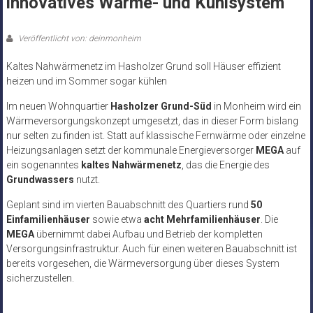
innovatives Wärme- und Kühlsystem
Veröffentlicht von: deinmonheim
Kaltes Nahwärmenetz im Hasholzer Grund soll Häuser effizient
heizen und im Sommer sogar kühlen
Im neuen Wohnquartier
Hasholzer Grund-Süd
in Monheim wird ein
Wärmeversorgungskonzept umgesetzt, das in dieser Form bislang
nur selten zu finden ist. Statt auf klassische Fernwärme oder einzelne
Heizungsanlagen setzt der kommunale Energieversorger
MEGA
auf
ein sogenanntes
kaltes Nahwärmenetz
, das die Energie des
Grundwassers
nutzt.
Geplant sind im vierten Bauabschnitt des Quartiers rund
50
Einfamilienhäuser
sowie etwa
acht Mehrfamilienhäuser
. Die
MEGA
übernimmt dabei Aufbau und Betrieb der kompletten
Versorgungsinfrastruktur. Auch für einen weiteren Bauabschnitt ist
bereits vorgesehen, die Wärmeversorgung über dieses System
sicherzustellen.