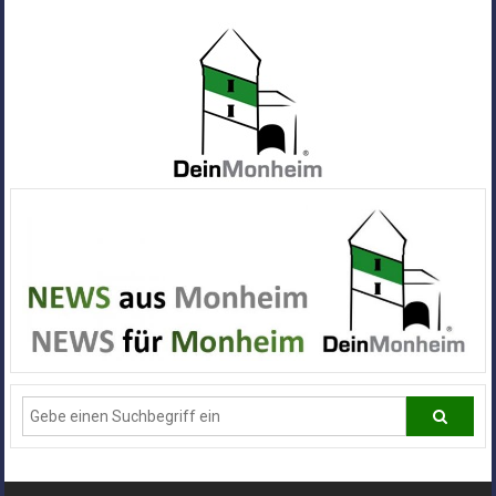
Zum
Inhalt
springen
Dein
Monheim
Alle
Infos
und
News
aus
Deiner
Stadt
Monheim