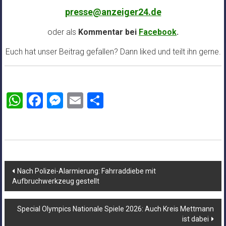
presse@anzeiger24.de
oder als
Kommentar bei
Facebook
.
Euch hat unser Beitrag gefallen? Dann liked und teilt ihn gerne.
WhatsApp
Facebook
Messenger
Email
Teilen
Beitragsnavigation
Nach Polizei-Alarmierung: Fahrraddiebe mit
Aufbruchwerkzeug gestellt
Special Olympics Nationale Spiele 2026: Auch Kreis Mettmann
ist dabei