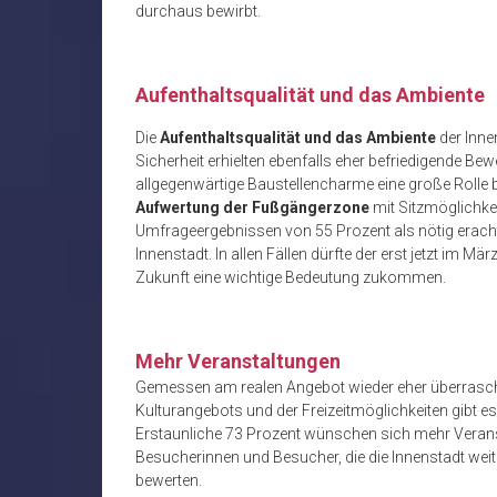
durchaus bewirbt.
Aufenthaltsqualität und das Ambiente
Die
Aufenthaltsqualität und das Ambiente
der Inne
Sicherheit erhielten ebenfalls eher befriedigende Be
allgegenwärtige Baustellencharme eine große Rolle be
Aufwertung der Fußgängerzone
mit Sitzmöglichkei
Umfrageergebnissen von 55 Prozent als nötig erachte
Innenstadt. In allen Fällen dürfte der erst jetzt im Mä
Zukunft eine wichtige Bedeutung zukommen.
Mehr Veranstaltungen
Gemessen am realen Angebot wieder eher überrasch
Kulturangebots und der Freizeitmöglichkeiten gibt
Erstaunliche 73 Prozent wünschen sich mehr Veran
Besucherinnen und Besucher, die die Innenstadt weit
bewerten.