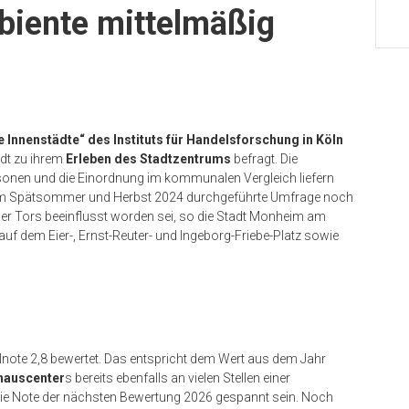
iente mittelmäßig
le Innenstädte“ des Instituts für Handelsforschung in Köln
dt zu ihrem
Erleben des Stadtzentrums
befragt. Die
sonen und die Einordnung im kommunalen Vergleich liefern
 im Spätsommer und Herbst 2024 durchgeführte Umfrage noch
r Tors beeinflusst worden sei, so die Stadt Monheim am
uf dem Eier-, Ernst-Reuter- und Ingeborg-Friebe-Platz sowie
note 2,8 bewertet. Das entspricht dem Wert aus dem Jahr
hauscenter
s bereits ebenfalls an vielen Stellen einer
 die Note der nächsten Bewertung 2026 gespannt sein. Noch