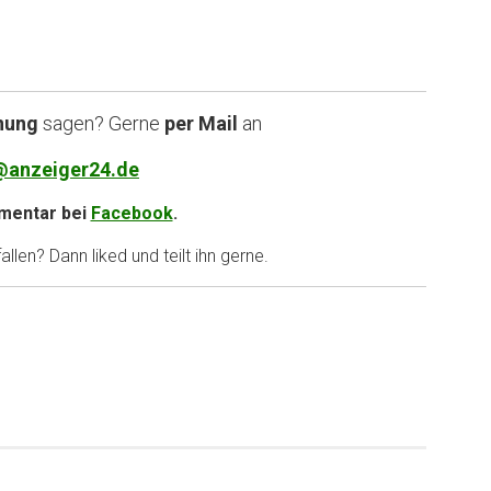
nung
sagen? Gerne
per Mail
an
@anzeiger24.de
entar bei
Facebook
.
llen? Dann liked und teilt ihn gerne.