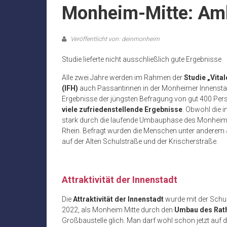
Monheim-Mitte: Amb
Veröffentlicht von: deinmonheim
Studie lieferte nicht ausschließlich gute Ergebnisse
Alle zwei Jahre werden im Rahmen der
Studie „Vita
(IFH)
auch Passantinnen in der Monheimer Innensta
Ergebnisse der jüngsten Befragung von gut 400 Per
viele zufriedenstellende Ergebnisse
. Obwohl die
stark durch die laufende Umbauphase des Monheime
Rhein. Befragt wurden die Menschen unter anderem a
auf der Alten Schulstraße und der Krischerstraße.
Attraktivität der Innenstadt
Die
Attraktivität der Innenstadt
wurde mit der Schul
2022, als Monheim Mitte durch den
Umbau des Rat
Großbaustelle glich. Man darf wohl schon jetzt auf