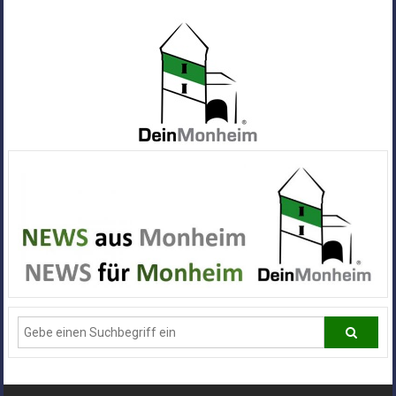
Zum
Inhalt
springen
Dein
Monheim
Alle
Infos
und
News
aus
Deiner
Stadt
Monheim