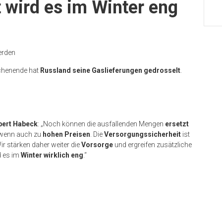
 wird es im Winter eng
erden
henende hat
Russland seine Gaslieferungen gedrosselt
.
bert Habeck
: „Noch können die ausfallenden Mengen
ersetzt
 wenn auch zu
hohen Preisen
. Die
Versorgungssicherheit
ist
Wir stärken daher weiter die
Vorsorge
und ergreifen zusätzliche
d es im
Winter wirklich eng
.“