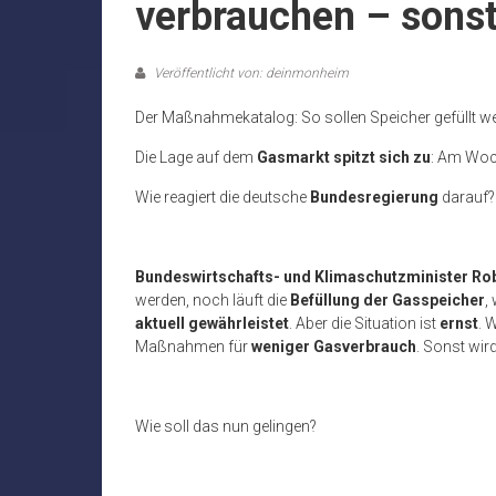
verbrauchen – sonst
Veröffentlicht von: deinmonheim
Der Maßnahmekatalog: So sollen Speicher gefüllt w
Die Lage auf dem
Gasmarkt spitzt sich zu
: Am Woc
Wie reagiert die deutsche
Bundesregierung
darauf?
Bundeswirtschafts- und Klimaschutzminister Ro
werden, noch läuft die
Befüllung der Gasspeicher
,
aktuell gewährleistet
. Aber die Situation ist
ernst
. 
Maßnahmen für
weniger Gasverbrauch
. Sonst wir
Wie soll das nun gelingen?