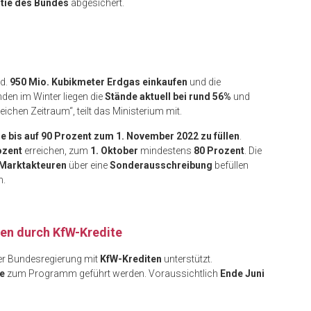
tie des Bundes
abgesichert.
rd.
950 Mio. Kubikmeter Erdgas einkaufen
und die
den im Winter liegen die
Stände aktuell bei rund 56%
und
chen Zeitraum“, teilt das Ministerium mit.
e bis auf 90 Prozent zum 1. November 2022 zu füllen
.
ozent
erreichen, zum
1. Oktober
mindestens
80 Prozent
. Die
Marktakteuren
über eine
Sonderausschreibung
befüllen
n.
men durch KfW-Kredite
r Bundesregierung mit
KfW-Krediten
unterstützt.
e
zum Programm geführt werden. Voraussichtlich
Ende Juni