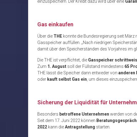
einzuspeichern. Der Kredit dazu wird über eine
Garan
Gas einkaufen
Über die
THE
konnte die Bundesregierung seit März 
Gasspeicher auffüllen. „Nach niedrigen Speicherstän
damit über den Speicherständen des Vorjahres im glei
Die THE ist verpflichtet, die
Gasspeicher schrittweis
Zum
1. August
soll der Füllstand mindestens
65 Pr
THE lässt die Speicher dann entweder von
anderen 
oder
kauft selbst Gas ein
, um dieses einzuspeicher
Sicherung der Liquidität für Unterneh
Besonders
betroffene Unternehmen
werden von de
Seit dem 17. Juni 2022 können
Beratungsgespräch
2022
kann die
Antragstellung
starten.