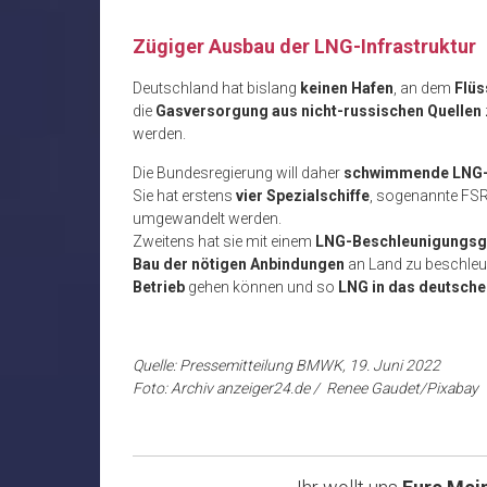
Zügiger Ausbau der LNG-Infrastruktur
Deutschland hat bislang
keinen Hafen
, an dem
Flüs
die
Gasversorgung aus nicht-russischen Quellen
werden.
Die Bundesregierung will daher
schwimmende LNG-
Sie hat erstens
vier Spezialschiffe
, sogenannte FSR
umgewandelt werden.
Zweitens hat sie mit einem
LNG-Beschleunigungsg
Bau der nötigen Anbindungen
an Land zu beschleun
Betrieb
gehen können und so
LNG in das deutsch
Quelle: Pressemitteilung BMWK, 19. Juni 2022
Foto: Archiv anzeiger24.de / Renee Gaudet/Pixabay