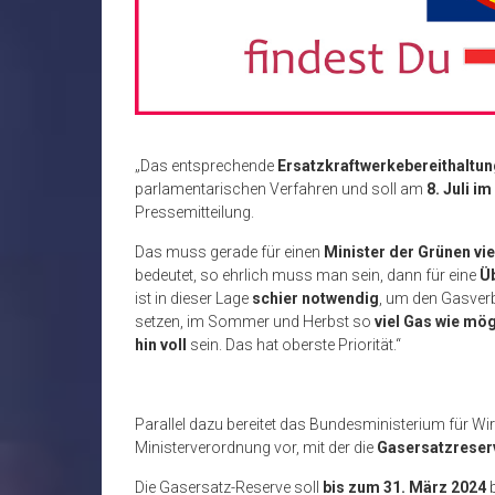
„Das entsprechende
Ersatzkraftwerkebereithaltu
parlamentarischen Verfahren und soll am
8. Juli i
Pressemitteilung.
Das muss gerade für einen
Minister der Grünen vi
bedeutet, so ehrlich muss man sein, dann für eine
Ü
ist in dieser Lage
schier notwendig
, um den Gasver
setzen, im Sommer und Herbst so
viel Gas wie mö
hin voll
sein. Das hat oberste Priorität.“
Parallel dazu bereitet das Bundesministerium für W
Ministerverordnung vor, mit der die
Gasersatzreserv
Die Gasersatz-Reserve soll
bis zum 31. März 2024
b