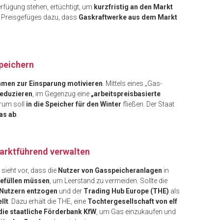
rfügung stehen, ertüchtigt, um
kurzfristig an den Markt
s Preisgefüges dazu, dass
Gaskraftwerke aus dem Markt
speichern
hmen zur Einsparung motivieren
. Mittels eines „Gas-
reduzieren
, im Gegenzug eine
„arbeitspreisbasierte
erum soll
in die Speicher für den Winter
fließen. Der Staat
as ab
.
arktführend verwalten
sieht vor, dass die
Nutzer von Gasspeicheranlagen
in
befüllen müssen
, um Leerstand zu vermeiden. Sollte die
 Nutzern entzogen
und der
Trading Hub Europe (THE)
als
llt
. Dazu erhält die THE, eine
Tochtergesellschaft von elf
 die staatliche Förderbank KfW
, um Gas einzukaufen und