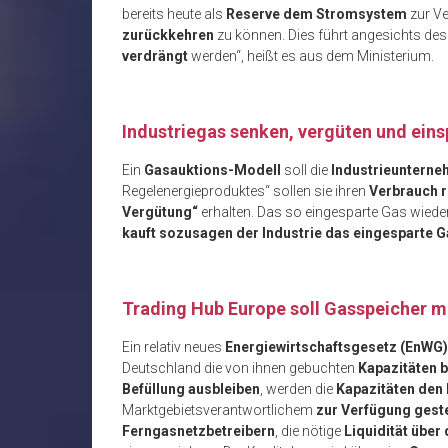
bereits heute als
Reserve dem Stromsystem
zur Ve
zurückkehren
zu können. Dies führt angesichts de
verdrängt
werden“, heißt es aus dem Ministerium.
Industriegas senken, vergüten und ein
Ein
Gasauktions-Modell
soll die
Industrieunterne
Regelenergieproduktes“ sollen sie ihren
Verbrauch 
Vergütung“
erhalten. Das so eingesparte Gas wied
kauft sozusagen der Industrie das eingesparte G
Trading Hub Europe soll Gasspeicher m
Ein relativ neues
Energiewirtschaftsgesetz (EnWG)
Deutschland die von ihnen gebuchten
Kapazitäten 
Befüllung ausbleiben
, werden die
Kapazitäten den
Marktgebietsverantwortlichem
zur Verfügung geste
Ferngasnetzbetreibern
, die nötige
Liquidität über