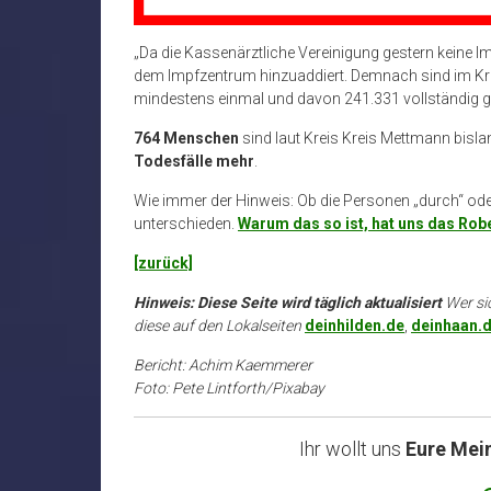
„Da die Kassenärztliche Vereinigung gestern keine Im
dem Impfzentrum hinzuaddiert. Demnach sind im K
mindestens einmal und davon 241.331 vollständig ge
764 Menschen
sind laut Kreis Kreis Mettmann bisl
Todesfälle mehr
.
Wie immer der Hinweis: Ob die Personen „durch“ oder 
unterschieden.
Warum das so ist, hat uns das Robe
[zurück]
Hinweis: Diese Seite wird täglich aktualisiert
Wer si
diese auf den Lokalseiten
deinhilden.de
,
deinhaan.
Bericht: Achim Kaemmerer
Foto: Pete Lintforth/Pixabay
Ihr wollt uns
Eure Mei