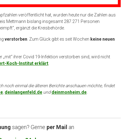
pfzahlen veröffentlicht hat, wurden heute nur die Zahlen aus
reis Mettmann bislang insgesamt 287.271 Personen
impft“, ergänzt die Kreisbehörde.
ang
verstorben
. Zum Glück gibt es seit Wochen
keine neuen
„mit“ ihrer Covid 19-Infektion verstorben sind, wird nicht
rt-Koch-Institut erklärt
.
ch noch einmal die älteren Berichte anschauen möchte, findet
de
,
deinlangenfeld.de
und
deinmonheim.de
.
nung
sagen? Gerne
per Mail
an