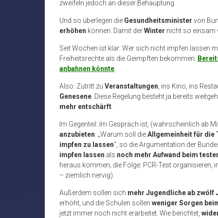
zweifeln jedoch an dieser Behauptung.
Und so überlegen die
Gesundheitsminister
von Bund
erhöhen
können. Damit der
Winter
nicht so einsam w
Seit Wochen ist klar: Wer sich nicht impfen lassen
Freiheitsrechte als die Geimpften bekommen.
Bereit
anbahnen könnte
.
Also: Zutritt zu
Veranstaltungen
, ins Kino, ins Rest
Genesene
. Diese Regelung besteht ja bereits weitg
mehr entschärft
.
Im Gegenteil: Im Gespräch ist, (wahrscheinlich ab Mi
anzubieten
. „Warum soll die
Allgemeinheit für die
impfen zu lassen
“, so die Argumentation der Bunde
impfen lassen
als
noch mehr Aufwand beim teste
heraus kommen; die Folge: PCR-Test organisieren, 
– ziemlich nervig).
Außerdem sollen sich
mehr Jugendliche ab zwölf 
erhöht, und die Schulen sollen
weniger Sorgen beim
jetzt immer noch nicht erarbeitet. Wie berichtet,
wider