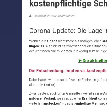
kostenpflichtige Sch
Veröffentlicht von: deinmonheim
Corona Update: Die Lage 
Wann die
Inzidenz
nicht mehr als maßgeblicher
Gra
ungewiss
. Also bleibt es vorerst dabei, die Situatio
der Wert nach einem leichten Rückgang zum heutig
➤
Die aktuelle
Die Entscheidung: Impfen vs. kostenpfl
Dabei hatten wir uns so auf weitere Freiheiten gefreut
alternativ:
testen
).
Zwar besteht auch unter Geimpften weiterhin eine
An
milderer Verlauf
, wenn es zu einer
Krankheit
kommt
weiterhin
anstecken
“ – das ist
einhellige Meinung 