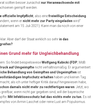
nrat sollten besser zunächst
nur Heranwachsende mit
achsenen geimpft werden.
e offizielle Impfpflicht
, also eine
freiwillige Entscheidung
.
wundern, wenn er
nicht mehr zur Party eingeladen
wird“
statement am 15. Juli 2021). Kann man da noch von einer
klar. Aber darf der Staat wirklich so sehr
in das
greifen?
keinen Grund mehr für Ungleichbehandlung
ern. So findet beispielsweise
Wolfgang Kubicki (FDP
, MdB
Druck auf Umgeimpfte
nicht verhältnismäßig. Er argumentiert
liche Behandlung von Geimpften und Ungeimpften
ist
r vollständigen Impfschutz erhalten
haben und keinen Tag
macht, als ich unter heftiger Kritik darauf hingewiesen habe,
chon damals nicht mehr zu rechtfertigen waren
. Jetzt, wo
reifbar, wenn nicht gar gegeben sind, will der bayerische
mpfte.
Mit Infektionsschutz hat das nichts mehr zu tun.
Es ist
ampfes von Armin Laschet oder reine Lust am Populismus.