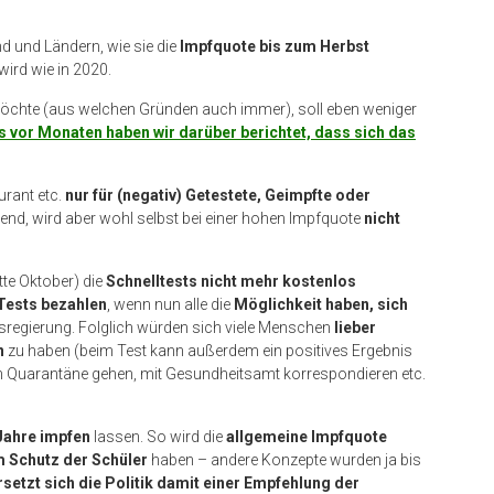
 und Ländern, wie sie die
Impfquote bis zum Herbst
ird wie in 2020.
 möchte (aus welchen Gründen auch immer), soll eben weniger
s vor Monaten haben wir darüber berichtet, dass sich das
aurant etc.
nur für (negativ) Getestete, Geimpfte oder
ehend, wird aber wohl selbst bei einer hohen Impfquote
nicht
tte Oktober) die
Schnelltests nicht mehr kostenlos
 Tests bezahlen
, wenn nun alle die
Möglichkeit haben, sich
sregierung. Folglich würden sich viele Menschen
lieber
n
zu haben (beim Test kann außerdem ein positives Ergebnis
in Quarantäne gehen, mit Gesundheitsamt korrespondieren etc.
Jahre impfen
lassen. So wird die
allgemeine Impfquote
 Schutz der Schüler
haben – andere Konzepte wurden ja bis
setzt sich die Politik damit einer Empfehlung der