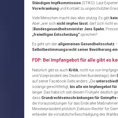
Ständigen Impfkommission
(STIKO): Laut Experte
Vorerkrankung
und Kontakt zu ungeschützten Erw
Viele Menschen macht das alles stutzig: Es gibt
kein
Aber „wer sich
nicht impfen lässt
, darf sich nicht 
(
Bundesgesundheitsminister Jens Spahn
, Presse
„freiwilligen Entscheidung“
sprechen?
Es geht um den
allgemeinen Gesundheitsschutz
– 
Selbstbestimmungsrecht seiner Bevölkerung ein
FDP: Bei Impfangebot für alle gibt es 
Natürlich gibt es auch
Kritik
, nicht nur von Impfgegn
und Vizepräsident des Deutschen Bundestags) den
auf seiner Facebook-Seite anders: „Die
unterschied
solange gerechtfertigt,
bis alle ein Impfangebot fü
länger. Das habe ich seit diesem Frühjahr deutlich ge
dass
Grundrechtseinschränkungen für Geimpfte s
die Voraussetzungen für das Ende aller Maßnahmen g
Ministerpräsident plötzlich ‚Exklusiv-Rechte‘ für Gei
entweder die vorsätzliche Beschädigung des Wahlk