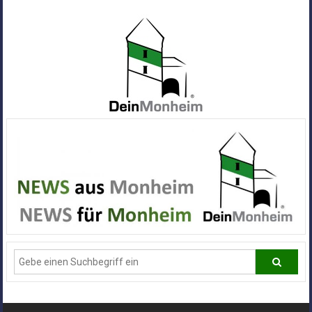
Zum
Inhalt
springen
Dein
Monheim
Alle
Infos
und
News
aus
Deiner
Stadt
Monheim