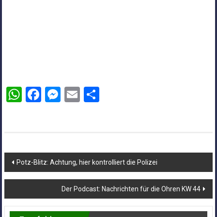
WhatsApp
Facebook
Messenger
Email
Teilen
Beitragsnavigation
Potz-Blitz: Achtung, hier kontrolliert die Polizei
Der Podcast: Nachrichten für die Ohren KW 44