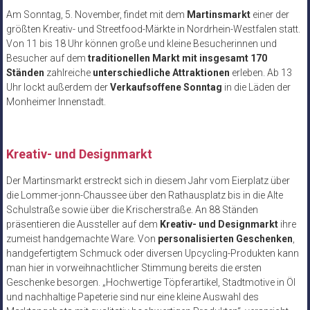
Am Sonntag, 5. November, findet mit dem
Martinsmarkt
einer der
größten Kreativ- und Streetfood-Märkte in Nordrhein-Westfalen statt.
Von 11 bis 18 Uhr können große und kleine Besucherinnen und
Besucher auf dem
traditionellen Markt mit insgesamt 170
Ständen
zahlreiche
unterschiedliche Attraktionen
erleben. Ab 13
Uhr lockt außerdem der
Verkaufsoffene Sonntag
in die Läden der
Monheimer Innenstadt.
Kreativ- und Designmarkt
Der Martinsmarkt erstreckt sich in diesem Jahr vom Eierplatz über
die Lommer-jonn-Chaussee über den Rathausplatz bis in die Alte
Schulstraße sowie über die Krischerstraße. An 88 Ständen
präsentieren die Aussteller auf dem
Kreativ- und Designmarkt
ihre
zumeist handgemachte Ware. Von
personalisierten Geschenken
,
handgefertigtem Schmuck oder diversen Upcycling-Produkten kann
man hier in vorweihnachtlicher Stimmung bereits die ersten
Geschenke besorgen. „Hochwertige Töpferartikel, Stadtmotive in Öl
und nachhaltige Papeterie sind nur eine kleine Auswahl des