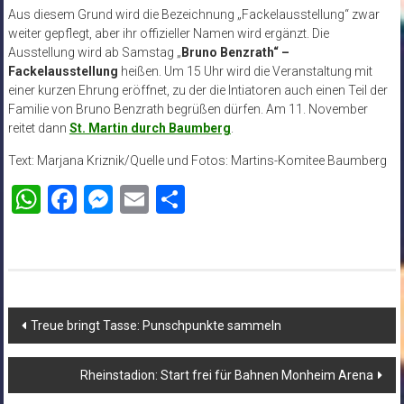
Aus diesem Grund wird die Bezeichnung „Fackelausstellung“ zwar
weiter gepflegt, aber ihr offizieller Namen wird ergänzt. Die
Ausstellung wird ab Samstag „
Bruno Benzrath“ –
Fackelausstellung
heißen. Um 15 Uhr wird die Veranstaltung mit
einer kurzen Ehrung eröffnet, zu der die Intiatoren auch einen Teil der
Familie von Bruno Benzrath begrüßen dürfen. Am 11. November
reitet dann
St. Martin durch Baumberg
.
Text: Marjana Kriznik/Quelle und Fotos: Martins-Komitee Baumberg
WhatsApp
Facebook
Messenger
Email
Teilen
Beitragsnavigation
Treue bringt Tasse: Punschpunkte sammeln
Rheinstadion: Start frei für Bahnen Monheim Arena