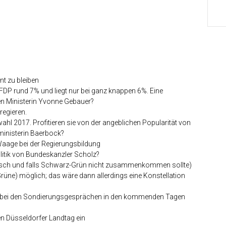
nt zu bleiben
r FDP rund 7% und liegt nur bei ganz knappen 6%. Eine
len Ministerin Yvonne Gebauer?
regieren.
hl 2017. Profitieren sie von der angeblichen Popularität von
inisterin Baerbock?
Waage bei der Regierungsbildung
Politik von Bundeskanzler Scholz?
erisch und falls Schwarz-Grün nicht zusammenkommen sollte)
Grüne) möglich; das wäre dann allerdings eine Konstellation
rst bei den Sondierungsgesprächen in den kommenden Tagen
en Düsseldorfer Landtag ein