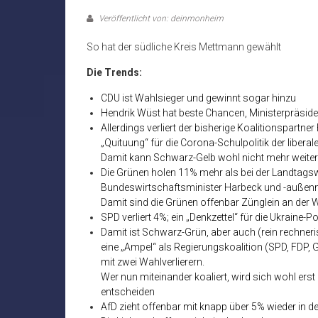
Veröffentlicht von: deinmonheim
So hat der südliche Kreis Mettmann gewählt
Die Trends:
CDU ist Wahlsieger und gewinnt sogar hinzu
Hendrik Wüst hat beste Chancen, Ministerpräside
Allerdings verliert der bisherige Koalitionspartne
„Quituung“ für die Corona-Schulpolitik der libera
Damit kann Schwarz-Gelb wohl nicht mehr weiter
Die Grünen holen 11% mehr als bei der Landtagswa
Bundeswirtschaftsminister Harbeck und -außenm
Damit sind die Grünen offenbar Zünglein an der 
SPD verliert 4%; ein „Denkzettel“ für die Ukraine-
Damit ist Schwarz-Grün, aber auch (rein rechn
eine „Ampel“ als Regierungskoalition (SPD, FDP, 
mit zwei Wahlverlierern.
Wer nun miteinander koaliert, wird sich wohl e
entscheiden
AfD zieht offenbar mit knapp über 5% wieder in d