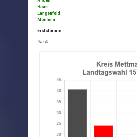
Hilden
Haan
Langenfeld
Monheim
Erststimme
(final)