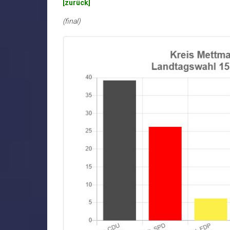
[zurück]
(final)