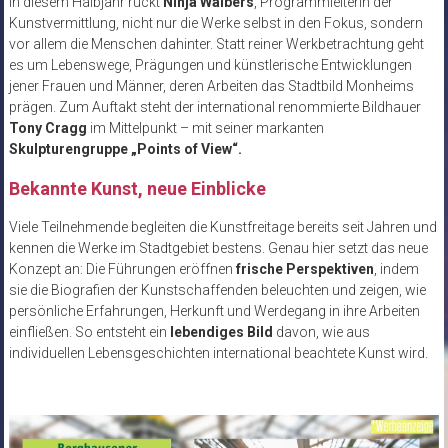
In diesem Halbjahr rückt
Ninja Walbers
, Programmleiterin der
Kunstvermittlung, nicht nur die Werke selbst in den Fokus, sondern
vor allem die Menschen dahinter. Statt reiner Werkbetrachtung geht
es um Lebenswege, Prägungen und künstlerische Entwicklungen
jener Frauen und Männer, deren Arbeiten das Stadtbild Monheims
prägen. Zum Auftakt steht der international renommierte Bildhauer
Tony Cragg
im Mittelpunkt – mit seiner markanten
Skulpturengruppe „Points of View“.
Bekannte Kunst, neue Einblicke
Viele Teilnehmende begleiten die Kunstfreitage bereits seit Jahren und
kennen die Werke im Stadtgebiet bestens. Genau hier setzt das neue
Konzept an: Die Führungen eröffnen
frische Perspektiven
, indem
sie die Biografien der Kunstschaffenden beleuchten und zeigen, wie
persönliche Erfahrungen, Herkunft und Werdegang in ihre Arbeiten
einfließen. So entsteht ein
lebendiges Bild
davon, wie aus
individuellen Lebensgeschichten international beachtete Kunst wird.