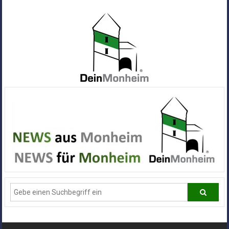
Zum
Inhalt
springen
Dein
Monheim
Alle
Infos
und
News
aus
Deiner
Stadt
Monheim