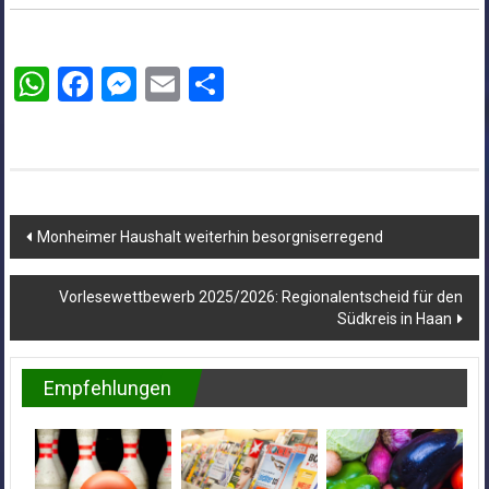
WhatsApp
Facebook
Messenger
Email
Teilen
Beitragsnavigation
Monheimer Haushalt weiterhin besorgniserregend
Vorlesewettbewerb 2025/2026: Regionalentscheid für den
Südkreis in Haan
Empfehlungen