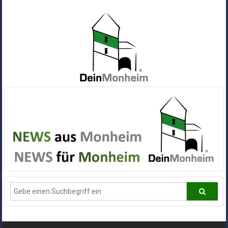
Zum
Inhalt
springen
Dein
Monheim
Alle
Infos
und
News
aus
Deiner
Stadt
Monheim