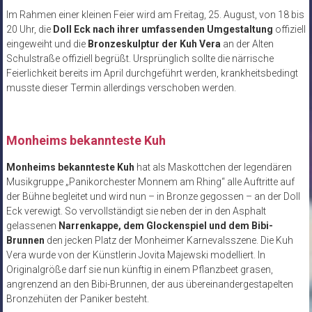
Im Rahmen einer kleinen Feier wird am Freitag, 25. August, von 18 bis
20 Uhr, die
Doll Eck nach ihrer umfassenden Umgestaltung
offiziell
eingeweiht und die
Bronzeskulptur der Kuh Vera
an der Alten
Schulstraße offiziell begrüßt. Ursprünglich sollte die närrische
Feierlichkeit bereits im April durchgeführt werden, krankheitsbedingt
musste dieser Termin allerdings verschoben werden.
Monheims bekannteste Kuh
Monheims bekannteste Kuh
hat als Maskottchen der legendären
Musikgruppe „Panikorchester Monnem am Rhing“ alle Auftritte auf
der Bühne begleitet und wird nun – in Bronze gegossen – an der Doll
Eck verewigt. So vervollständigt sie neben der in den Asphalt
gelassenen
Narrenkappe, dem Glockenspiel und dem Bibi-
Brunnen
den jecken Platz der Monheimer Karnevalsszene. Die Kuh
Vera wurde von der Künstlerin Jovita Majewski modelliert. In
Originalgröße darf sie nun künftig in einem Pflanzbeet grasen,
angrenzend an den Bibi-Brunnen, der aus übereinandergestapelten
Bronzehüten der Paniker besteht.