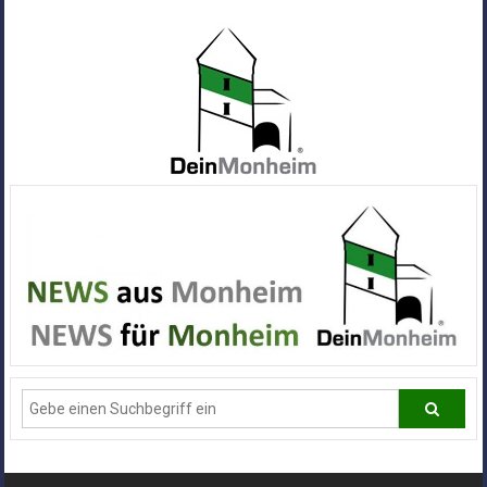
Zum
Inhalt
springen
Dein
Monheim
Alle
Infos
und
News
aus
Deiner
Stadt
Monheim