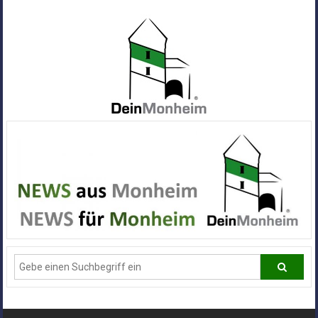
Zum
Inhalt
springen
Dein
Monheim
Alle
Infos
und
News
aus
Deiner
Stadt
Monheim