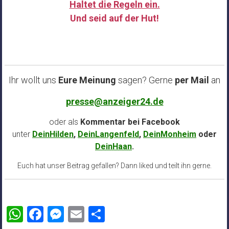
Haltet die Regeln ein.
Und seid auf der Hut!
……
Ihr wollt uns
Eure Meinung
sagen? Gerne
per Mail
an
presse@anzeiger24.de
oder als
Kommentar bei
Facebook
unter
DeinHilden
,
DeinLangenfeld
,
DeinMonheim
oder
DeinHaan
.
Euch hat unser Beitrag gefallen? Dann liked und teilt ihn gerne.
WhatsApp
Facebook
Messenger
Email
Teilen