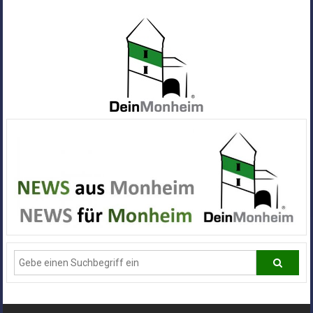
Zum
Inhalt
springen
Dein
Monheim
Alle
Infos
und
News
aus
Deiner
Stadt
Monheim