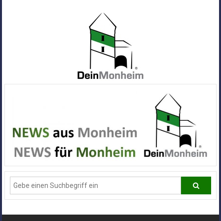
Zum
Inhalt
springen
Dein
Monheim
Alle
Infos
und
News
aus
Deiner
Stadt
Monheim