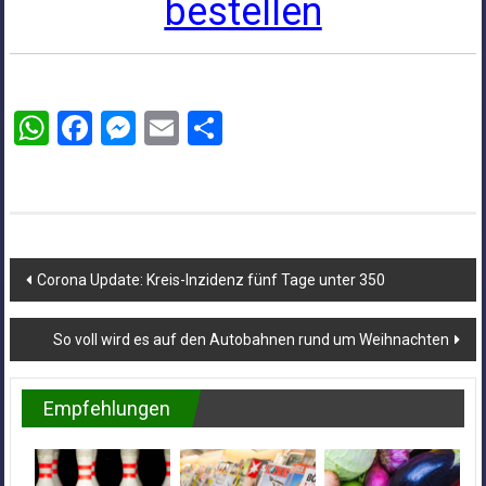
bestellen
WhatsApp
Facebook
Messenger
Email
Teilen
Beitragsnavigation
Corona Update: Kreis-Inzidenz fünf Tage unter 350
So voll wird es auf den Autobahnen rund um Weihnachten
Empfehlungen