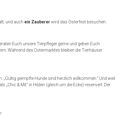
att; und auch
ein Zauberer
wird das Osterfest besuchen.
eraten Euch unsere Tierpfleger gerne und geben Euch
heim. Während des Ostermarktes bleiben die Tierhäuser
: „Gültig geimpfte Hunde sind herzlich willkommen.“ Und weil
s „Chic & Mit“ in Hilden (gleich um die Ecke) reserivert. Der
o