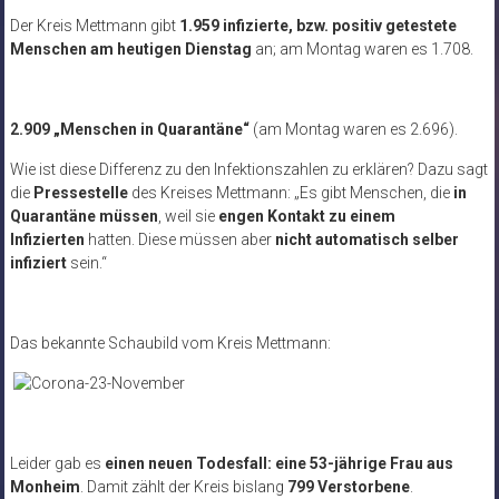
Der Kreis Mettmann gibt
1.959 infizierte, bzw. positiv getestete
Menschen am heutigen Dienstag
an; am Montag waren es 1.708.
2.909 „Menschen in Quarantäne“
(am Montag waren es 2.696).
Wie ist diese Differenz zu den Infektionszahlen zu erklären? Dazu sagt
die
Pressestelle
des Kreises Mettmann: „Es gibt Menschen, die
in
Quarantäne müssen
, weil sie
engen Kontakt zu einem
Infizierten
hatten. Diese müssen aber
nicht automatisch selber
infiziert
sein.“
Das bekannte Schaubild vom Kreis Mettmann:
Leider gab es
einen neuen Todesfall: eine
53-jährige Frau aus
Monheim
.
Damit zählt der Kreis bislang
799 Verstorbene
.