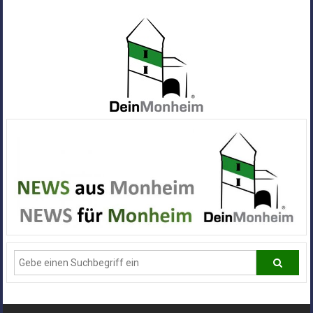
Zum
Inhalt
springen
Dein
Monheim
Alle
Infos
und
News
aus
Deiner
Stadt
Monheim