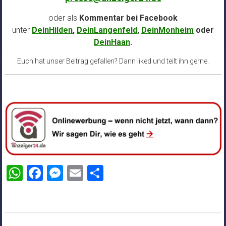
oder als
Kommentar bei
Facebook
unter
DeinHilden
,
DeinLangenfeld
,
DeinMonheim
oder
DeinHaan
.
Euch hat unser Beitrag gefallen? Dann liked und teilt ihn gerne.
WhatsApp
Facebook
Messenger
Email
Teilen