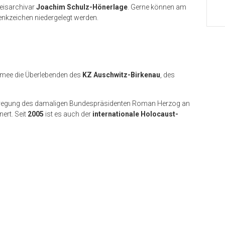
eisarchivar
Joachim Schulz-Hönerlage
. Gerne können am
kzeichen niedergelegt werden.
rmee die Überlebenden des
KZ Auschwitz-Birkenau
, des
regung des damaligen Bundespräsidenten Roman Herzog an
ert. Seit
2005
ist es auch der
internationale Holocaust-