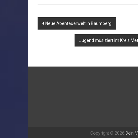
Beitragsnavigation
Neue Abenteuerwelt in Baumberg
Jugend musiziert im Kreis Met
Copyright © 2026
Dein 