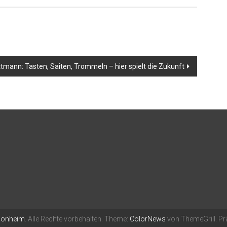
tmann: Tasten, Saiten, Trommeln – hier spielt die Zukunft
Monheim
. Alle Rechte vorbehalten. Theme:
ColorNews
von ThemeGrill. Pr