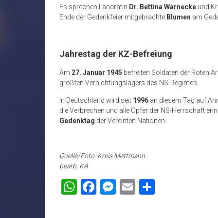
Es sprechen Landrätin
Dr. Bettina Warnecke
und Kr
Ende der Gedenkfeier mitgebrachte
Blumen
am Geden
Jahrestag der KZ-Befreiung
Am
27. Januar 1945
befreiten Soldaten der Roten A
größten Vernichtungslagers des NS-Regimes.
In Deutschland wird seit
1996
an diesem Tag auf An
die Verbrechen und alle Opfer der NS-Herrschaft erinn
Gedenktag
der Vereinten Nationen.
Quelle/Foto: Kreis Mettmann
bearb: KA
WhatsApp
Facebook
Messenger
Email
Teilen