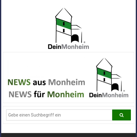
Zum
Inhalt
springen
Dein
Monheim
Alle
Infos
und
News
aus
Deiner
Stadt
Monheim