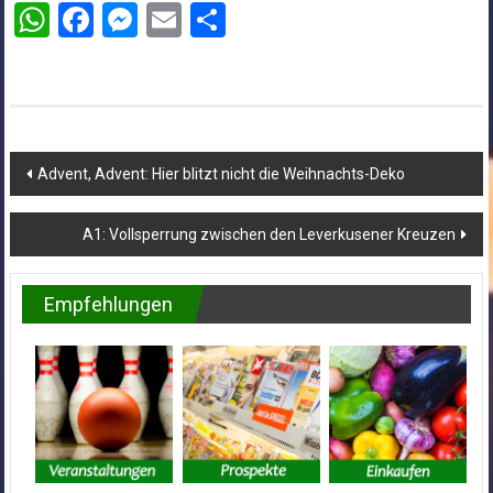
WhatsApp
Facebook
Messenger
Email
Teilen
Beitragsnavigation
Advent, Advent: Hier blitzt nicht die Weihnachts-Deko
A1: Vollsperrung zwischen den Leverkusener Kreuzen
Empfehlungen