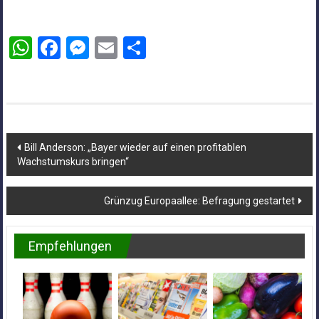
WhatsApp
Facebook
Messenger
Email
Teilen
Beitragsnavigation
Bill Anderson: „Bayer wieder auf einen profitablen
Wachstumskurs bringen“
Grünzug Europaallee: Befragung gestartet
Empfehlungen