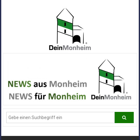
Zum
Inhalt
springen
Dein
Monheim
Alle
Infos
und
News
aus
Deiner
Stadt
Monheim