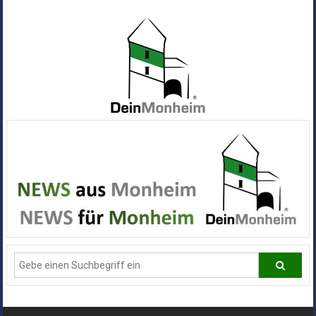
Zum
Inhalt
springen
Dein
Monheim
Alle
Infos
und
News
aus
Deiner
Stadt
Monheim