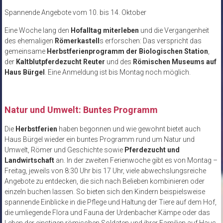
Spannende Angebote vom 10. bis 14. Oktober
Eine Woche lang den
Hofalltag miterleben
und die Vergangenheit
des ehemaligen
Römerkastell
s erforschen: Das verspricht das
gemeinsame
Herbstferienprogramm der Biologischen Station
,
der
Kaltblutpferdezucht Reuter
und des
Römischen Museums auf
Haus Bürgel
. Eine Anmeldung ist bis Montag noch möglich.
Natur und Umwelt: Buntes Programm
Die
Herbstferien
haben begonnen und wie gewohnt bietet auch
Haus Bürgel wieder ein buntes Programm rund um Natur und
Umwelt, Römer und Geschichte sowie
Pferdezucht und
Landwirtschaft
an. In der zweiten Ferienwoche gibt es von Montag –
Freitag, jeweils von 8:30 Uhr bis 17 Uhr, viele abwechslungsreiche
Angebote zu entdecken, die sich nach Belieben kombinieren oder
einzeln buchen lassen. So bieten sich den Kindern beispielsweise
spannende Einblicke in die Pflege und Haltung der Tiere auf dem Hof,
die umliegende Flora und Fauna der Urdenbacher Kämpe oder das
Leben der einstigen römischen Soldaten und ihrer Familien auf Haus