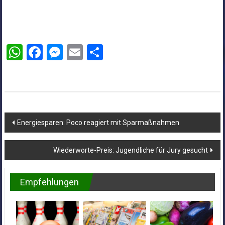
WhatsApp
Facebook
Messenger
Email
Teilen
Beitragsnavigation
Energiesparen: Poco reagiert mit Sparmaßnahmen
Wiederworte-Preis: Jugendliche für Jury gesucht
Empfehlungen