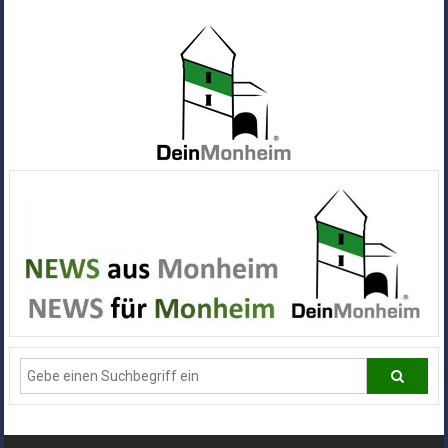
Zum
Inhalt
springen
Dein
Monheim
Alle
Infos
und
News
aus
Deiner
Stadt
Monheim