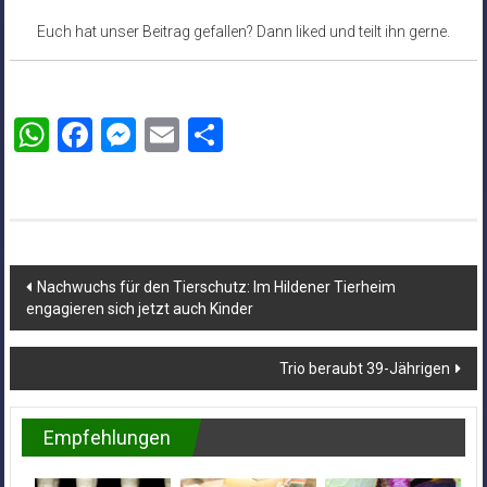
Euch hat unser Beitrag gefallen? Dann liked und teilt ihn gerne.
WhatsApp
Facebook
Messenger
Email
Teilen
Beitragsnavigation
Nachwuchs für den Tierschutz: Im Hildener Tierheim
engagieren sich jetzt auch Kinder
Trio beraubt 39-Jährigen
Empfehlungen