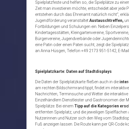
Spielplatzfeste und helfen so, die Spielplätze zu eine
Zeit man investieren möchte, entscheidet aber jede Pa
entstehen durch das Ehrenamt natürlich nicht“, erklä
Jugendförderung veranstaltet
Austauschtreffen,
unt
Fortbildungen und Schulungen ein. Neben Einzelpe
Kindertagesstätten, Kleingartenvereine, Sportverein
Bürgervereine, Jugendverbände oder Jugendeinricht
eine Patin oder einen Paten sucht, zeigt die Spielplat
an Anna Hüsgen, Telefon +49 2173 951-5142, E-Ma
Spielplatzkarte: Daten auf Stadtdisplays
Die Daten der Spielplatzkarte fließen auch in die
inter
am rechten Bildschirmrand tippt, findet im interak
Nachrichten, Terminsuche und Wetter die interaktive K
Einzelhändlern Dienstleister und Gastronomen der M
Spielplätze. Bei einem
Tipp auf die Kategorien ersch
entfernten Spielplatz, und die jeweiligen Spielfläche
Nutzerinnen und Nutzer sich den Weg vom Stadtdisp
Fuß anzeigen lassen. Die Route kann per QR-Code