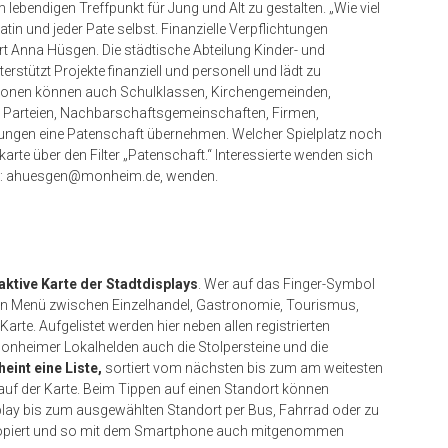
m lebendigen Treffpunkt für Jung und Alt zu gestalten. „Wie viel
tin und jeder Pate selbst. Finanzielle Verpflichtungen
rt Anna Hüsgen. Die städtische Abteilung Kinder- und
erstützt Projekte finanziell und personell und lädt zu
rsonen können auch Schulklassen, Kirchengemeinden,
e, Parteien, Nachbarschaftsgemeinschaften, Firmen,
ungen eine Patenschaft übernehmen. Welcher Spielplatz noch
zkarte über den Filter „Patenschaft.“ Interessierte wenden sich
il: ahuesgen@monheim.de, wenden.
aktive Karte der Stadtdisplays
. Wer auf das Finger-Symbol
tiven Menü zwischen Einzelhandel, Gastronomie, Tourismus,
arte. Aufgelistet werden hier neben allen registrierten
onheimer Lokalhelden auch die Stolpersteine und die
eint eine Liste,
sortiert vom nächsten bis zum am weitesten
n auf der Karte. Beim Tippen auf einen Standort können
lay bis zum ausgewählten Standort per Bus, Fahrrad oder zu
 kopiert und so mit dem Smartphone auch mitgenommen