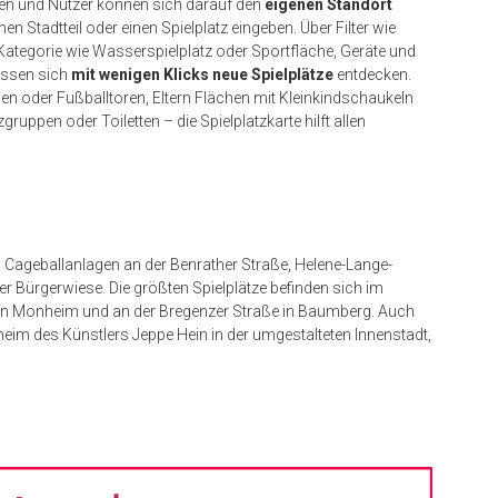
en und Nutzer können sich darauf den
eigenen Standort
en Stadtteil oder einen Spielplatz eingeben. Über Filter wie
, Kategorie wie Wasserspielplatz oder Sportfläche, Geräte und
assen sich
mit wenigen Klicks neue Spielplätze
entdecken.
ben oder Fußballtoren, Eltern Flächen mit Kleinkindschaukeln
uppen oder Toiletten – die Spielplatzkarte hilft allen
en Cageballanlagen an der Benrather Straße, Helene-Lange-
er Bürgerwiese. Die größten Spielplätze befinden sich im
in Monheim und an der Bregenzer Straße in Baumberg. Auch
heim des Künstlers Jeppe Hein in der umgestalteten Innenstadt,