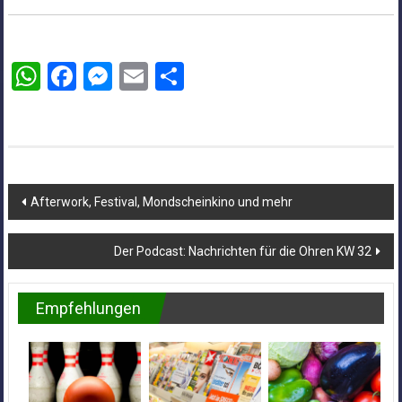
WhatsApp
Facebook
Messenger
Email
Teilen
Beitragsnavigation
Afterwork, Festival, Mondscheinkino und mehr
Der Podcast: Nachrichten für die Ohren KW 32
Empfehlungen