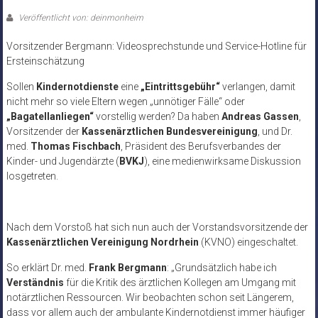
Veröffentlicht von: deinmonheim
Vorsitzender Bergmann: Videosprechstunde und Service-Hotline für
Ersteinschätzung
Sollen
Kindernotdienste
eine
„Eintrittsgebühr“
verlangen, damit
nicht mehr so viele Eltern wegen „unnötiger Fälle“ oder
„Bagatellanliegen“
vorstellig werden? Da haben
Andreas Gassen
,
Vorsitzender der
Kassenärztlichen Bundesvereinigung
, und Dr.
med.
Thomas Fischbach
, Präsident des Berufsverbandes der
Kinder- und Jugendärzte (
BVKJ
), eine medienwirksame Diskussion
losgetreten.
Nach dem Vorstoß hat sich nun auch der Vorstandsvorsitzende der
Kassenärztlichen Vereinigung Nordrhein
(KVNO) eingeschaltet.
So erklärt Dr. med.
Frank Bergmann
: „Grundsätzlich habe ich
Verständnis
für die Kritik des ärztlichen Kollegen am Umgang mit
notärztlichen Ressourcen. Wir beobachten schon seit Längerem,
dass vor allem auch der ambulante Kindernotdienst immer häufiger