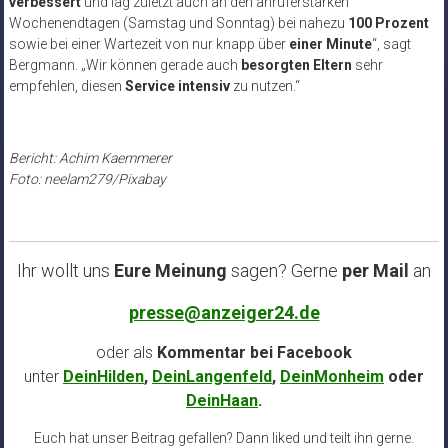
verbessert
und lag zuletzt auch an den anruferstarken
Wochenendtagen (Samstag und Sonntag) bei nahezu
100 Prozent
sowie bei einer Wartezeit von nur knapp über
einer Minute
“, sagt
Bergmann. „Wir können gerade auch
besorgten Eltern
sehr
empfehlen, diesen
Service intensiv
zu nutzen.“
Bericht: Achim Kaemmerer
Foto: neelam279/Pixabay
Ihr wollt uns
Eure Meinung
sagen? Gerne
per Mail
an
presse@anzeiger24.de
oder als
Kommentar bei
Facebook
unter
DeinHilden
,
DeinLangenfeld
,
DeinMonheim
oder
DeinHaan
.
Euch hat unser Beitrag gefallen? Dann liked und teilt ihn gerne.