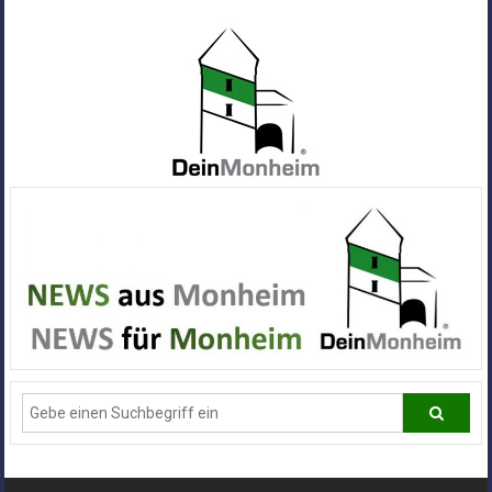
Zum
Inhalt
springen
Dein
Monheim
Alle
Infos
und
News
aus
Deiner
Stadt
Monheim