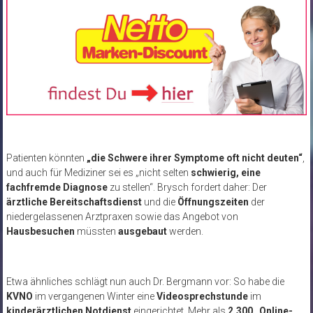
Patienten könnten
„die Schwere ihrer Symptome oft nicht deuten“
,
und auch für Mediziner sei es „nicht selten
schwierig, eine
fachfremde Diagnose
zu stellen“. Brysch fordert daher: Der
ärztliche Bereitschaftsdienst
und die
Öffnungszeiten
der
niedergelassenen Arztpraxen sowie das Angebot von
Hausbesuchen
müssten
ausgebaut
werden.
Etwa ähnliches schlägt nun auch Dr. Bergmann vor: So habe die
KVNO
im vergangenen Winter eine
Videosprechstunde
im
kinderärztlichen Notdienst
eingerichtet. Mehr als
2.300 „Online-