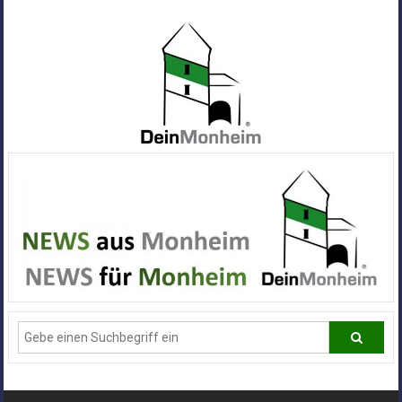
Zum
Inhalt
springen
Dein
Monheim
Alle
Infos
und
News
aus
Deiner
Stadt
Monheim