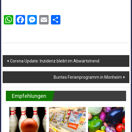
WhatsApp
Facebook
Messenger
Email
Teilen
Beitragsnavigation
Corona Update: Inzidenz bleibt im Abwärtstrend
Buntes Ferienprogramm in Monheim
Empfehlungen