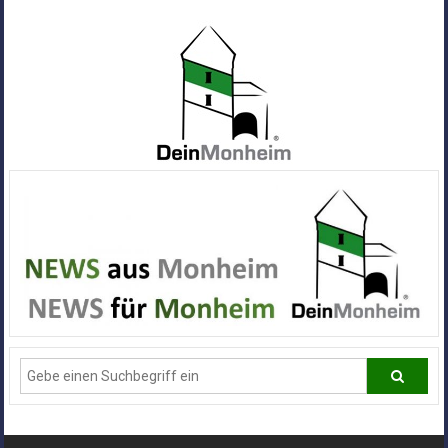
Zum
Inhalt
springen
Dein
Monheim
Alle
Infos
und
News
aus
Deiner
Stadt
Monheim