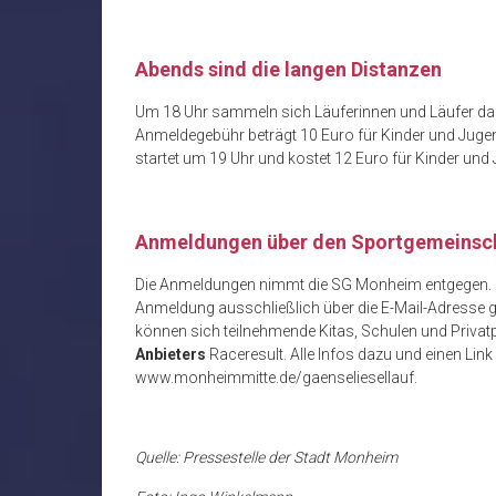
Abends sind die langen Distanzen
Um 18 Uhr sammeln sich Läuferinnen und Läufer da
Anmeldegebühr beträgt 10 Euro für Kinder und Juge
startet um 19 Uhr und kostet 12 Euro für Kinder und
Anmeldungen über den Sportgemeinsc
Die Anmeldungen nimmt die SG Monheim entgegen. Fü
Anmeldung ausschließlich über die E-Mail-Adresse g
können sich teilnehmende Kitas, Schulen und Priva
Anbieters
Raceresult. Alle Infos dazu und einen Link
www.monheimmitte.de/gaenseliesellauf.
Quelle: Pressestelle der Stadt Monheim