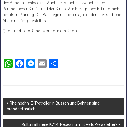
den Abschnitt entwickelt. Auch der Abschnitt zwischen der
Berghausener Straße und der Straße Am Kielsgraben befindet sich
bereits in Planung. Der Bau beginnt aber erst, nachdem der südliche
Abschnitt fertiggestellt ist.
Quelle und Foto: Stadt Monheim am Rhein
WhatsApp
Facebook
Messenger
Email
Teilen
Beitragsnavigation
Rheinbahn: E-Tretroller in Bussen und Bahnen sind
brandgefährlich
Kulturraffinerie K714: Neues nur mit Peto-Newsletter?