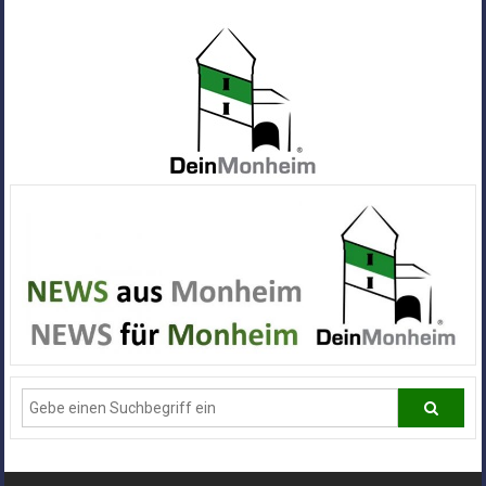
Zum
Inhalt
springen
Dein
Monheim
Alle
Infos
und
News
aus
Deiner
Stadt
Monheim