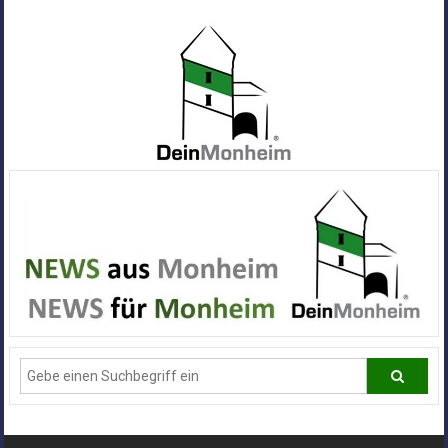
Zum
Inhalt
springen
Dein
Monheim
Alle
Infos
und
News
aus
Deiner
Stadt
Monheim