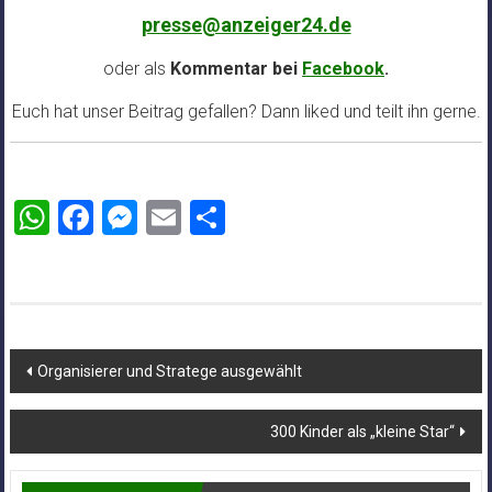
presse@anzeiger24.de
oder als
Kommentar bei
Facebook
.
Euch hat unser Beitrag gefallen? Dann liked und teilt ihn gerne.
WhatsApp
Facebook
Messenger
Email
Teilen
Beitragsnavigation
Organisierer und Stratege ausgewählt
300 Kinder als „kleine Star“