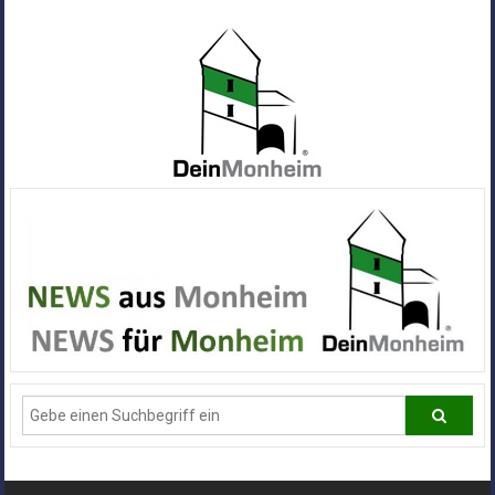
Zum
Inhalt
springen
Dein
Monheim
Alle
Infos
und
News
aus
Deiner
Stadt
Monheim