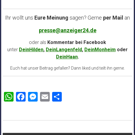
Ihr wollt uns
Eure Meinung
sagen? Gerne
per Mail
an
presse@anzeiger24.de
oder als
Kommentar bei
Facebook
unter
DeinHilden
,
DeinLangenfeld
,
DeinMonheim
oder
DeinHaan
.
Euch hat unser Beitrag gefallen? Dann liked und teilt ihn gerne.
WhatsApp
Facebook
Messenger
Email
Teilen