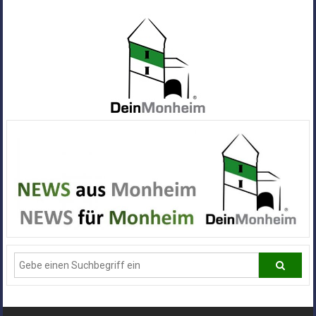
Zum
Inhalt
springen
Dein
Monheim
Alle
Infos
und
News
aus
Deiner
Stadt
Monheim